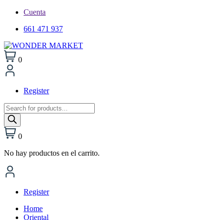
Cuenta
661 471 937
0
Register
Búsqueda
de
productos
0
No hay productos en el carrito.
Register
Home
Oriental