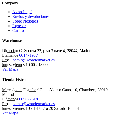
Company
Aviso Legal
Envios y devoluciones
Sobre Nosotros
Ingresar
Carrito
Warehouse
Dirección
C. Secoya 22, piso 3 nave 4, 28044, Madrid
Llámanos
661471937
Email
admin@wondermarket.es
lunes- viernes
10:00 - 18:00
Ver Mapa
Tienda Física
Mercado de Chamberí
C. de Alonso Cano, 10, Chamberí, 28010
Madrid
Llámanos
689627618
Email
admin@wondermarket.es
lunes- viernes
10 a 14 / 17 a 20 Sábado 10 - 14
Ver Mapa