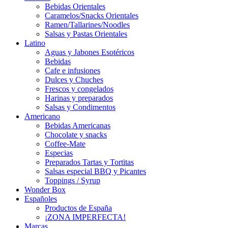
Bebidas Orientales
Caramelos/Snacks Orientales
Ramen/Tallarines/Noodles
Salsas y Pastas Orientales
Latino
Aguas y Jabones Esotéricos
Bebidas
Cafe e infusiones
Dulces y Chuches
Frescos y congelados
Harinas y preparados
Salsas y Condimentos
Americano
Bebidas Americanas
Chocolate y snacks
Coffee-Mate
Especias
Preparados Tartas y Tortitas
Salsas especial BBQ y Picantes
Toppings / Syrup
Wonder Box
Españoles
Productos de España
¡ZONA IMPERFECTA!
Marcas