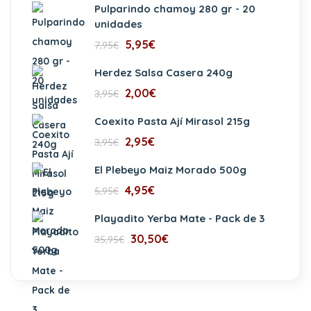
Pulparindo chamoy 280 gr - 20
unidades
5,95
€
7,95
€
Herdez Salsa Casera 240g
2,00
€
3,95
€
Coexito Pasta Ají Mirasol 215g
2,95
€
3,95
€
El Plebeyo Maiz Morado 500g
4,95
€
5,95
€
Playadito Yerba Mate - Pack de 3
30,50
€
35,95
€