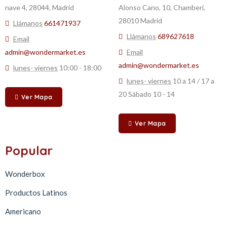
nave 4, 28044, Madrid
Alonso Cano, 10, Chamberí,
28010 Madrid
Llámanos
661471937
Llámanos
689627618
Email
admin@wondermarket.es
Email
admin@wondermarket.es
lunes- viernes
10:00 - 18:00
lunes- viernes
10 a 14 / 17 a
20 Sábado 10 - 14
Ver Mapa
Ver Mapa
Popular
Wonderbox
Productos Latinos
Americano