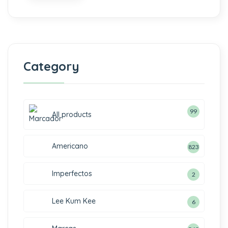
Category
99
All products
Americano
823
Imperfectos
2
Lee Kum Kee
6