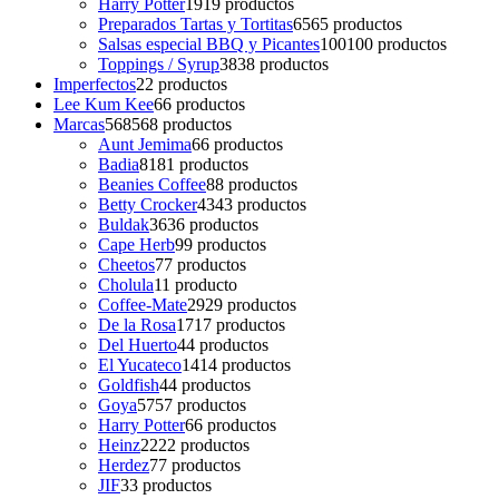
Harry Potter
19
19 productos
Preparados Tartas y Tortitas
65
65 productos
Salsas especial BBQ y Picantes
100
100 productos
Toppings / Syrup
38
38 productos
Imperfectos
2
2 productos
Lee Kum Kee
6
6 productos
Marcas
568
568 productos
Aunt Jemima
6
6 productos
Badia
81
81 productos
Beanies Coffee
8
8 productos
Betty Crocker
43
43 productos
Buldak
36
36 productos
Cape Herb
9
9 productos
Cheetos
7
7 productos
Cholula
1
1 producto
Coffee-Mate
29
29 productos
De la Rosa
17
17 productos
Del Huerto
4
4 productos
El Yucateco
14
14 productos
Goldfish
4
4 productos
Goya
57
57 productos
Harry Potter
6
6 productos
Heinz
22
22 productos
Herdez
7
7 productos
JIF
3
3 productos