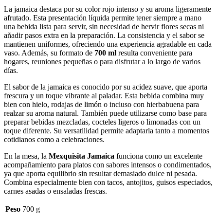
La jamaica destaca por su color rojo intenso y su aroma ligeramente
afrutado. Esta presentación líquida permite tener siempre a mano
una bebida lista para servir, sin necesidad de hervir flores secas ni
añadir pasos extra en la preparación. La consistencia y el sabor se
mantienen uniformes, ofreciendo una experiencia agradable en cada
vaso. Además, su formato de
700 ml
resulta conveniente para
hogares, reuniones pequeñas o para disfrutar a lo largo de varios
días.
El sabor de la jamaica es conocido por su acidez suave, que aporta
frescura y un toque vibrante al paladar. Esta bebida combina muy
bien con hielo, rodajas de limón o incluso con hierbabuena para
realzar su aroma natural. También puede utilizarse como base para
preparar bebidas mezcladas, cocteles ligeros o limonadas con un
toque diferente. Su versatilidad permite adaptarla tanto a momentos
cotidianos como a celebraciones.
En la mesa, la
Mexquisita Jamaica
funciona como un excelente
acompañamiento para platos con sabores intensos o condimentados,
ya que aporta equilibrio sin resultar demasiado dulce ni pesada.
Combina especialmente bien con tacos, antojitos, guisos especiados,
carnes asadas o ensaladas frescas.
Peso
700 g