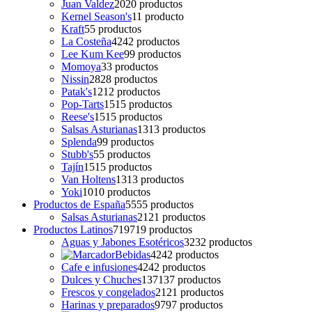
Juan Valdez
20
20 productos
Kernel Season's
1
1 producto
Kraft
5
5 productos
La Costeña
42
42 productos
Lee Kum Kee
9
9 productos
Momoya
3
3 productos
Nissin
28
28 productos
Patak's
12
12 productos
Pop-Tarts
15
15 productos
Reese's
15
15 productos
Salsas Asturianas
13
13 productos
Splenda
9
9 productos
Stubb's
5
5 productos
Tajín
15
15 productos
Van Holtens
13
13 productos
Yoki
10
10 productos
Productos de España
55
55 productos
Salsas Asturianas
21
21 productos
Productos Latinos
719
719 productos
Aguas y Jabones Esotéricos
32
32 productos
Bebidas
42
42 productos
Cafe e infusiones
42
42 productos
Dulces y Chuches
137
137 productos
Frescos y congelados
21
21 productos
Harinas y preparados
97
97 productos