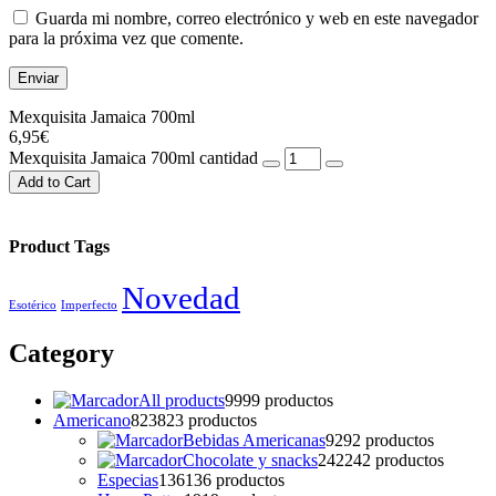
Guarda mi nombre, correo electrónico y web en este navegador
para la próxima vez que comente.
Mexquisita Jamaica 700ml
6,95
€
Mexquisita Jamaica 700ml cantidad
Add to Cart
Product Tags
Novedad
Esotérico
Imperfecto
Category
All products
99
99 productos
Americano
823
823 productos
Bebidas Americanas
92
92 productos
Chocolate y snacks
242
242 productos
Especias
136
136 productos