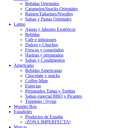
Bebidas Orientales
Caramelos/Snacks Orientales
Ramen/Tallarines/Noodles
Salsas y Pastas Orientales
Latino
Aguas y Jabones Esotéricos
Bebidas
Cafe e infusiones
Dulces y Chuches
Frescos y congelados
Harinas y preparados
Salsas y Condimentos
Americano
Bebidas Americanas
Chocolate y snacks
Coffee-Mate
Especias
Preparados Tartas y Tortitas
Salsas especial BBQ y Picantes
Toppings / Syrup
Wonder Box
Españoles
Productos de España
¡ZONA IMPERFECTA!
Marcas