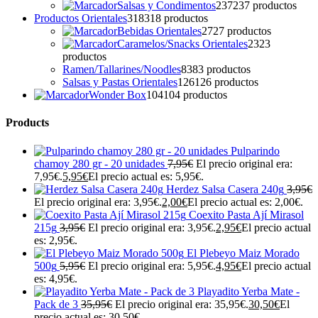
Salsas y Condimentos
237
237 productos
Productos Orientales
318
318 productos
Bebidas Orientales
27
27 productos
Caramelos/Snacks Orientales
23
23
productos
Ramen/Tallarines/Noodles
83
83 productos
Salsas y Pastas Orientales
126
126 productos
Wonder Box
104
104 productos
Products
Pulparindo
chamoy 280 gr - 20 unidades
7,95
€
El precio original era:
7,95€.
5,95
€
El precio actual es: 5,95€.
Herdez Salsa Casera 240g
3,95
€
El precio original era: 3,95€.
2,00
€
El precio actual es: 2,00€.
Coexito Pasta Ají Mirasol
215g
3,95
€
El precio original era: 3,95€.
2,95
€
El precio actual
es: 2,95€.
El Plebeyo Maiz Morado
500g
5,95
€
El precio original era: 5,95€.
4,95
€
El precio actual
es: 4,95€.
Playadito Yerba Mate -
Pack de 3
35,95
€
El precio original era: 35,95€.
30,50
€
El
precio actual es: 30,50€.