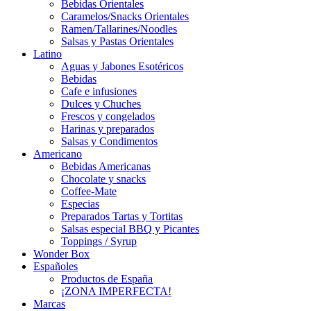
Bebidas Orientales
Caramelos/Snacks Orientales
Ramen/Tallarines/Noodles
Salsas y Pastas Orientales
Latino
Aguas y Jabones Esotéricos
Bebidas
Cafe e infusiones
Dulces y Chuches
Frescos y congelados
Harinas y preparados
Salsas y Condimentos
Americano
Bebidas Americanas
Chocolate y snacks
Coffee-Mate
Especias
Preparados Tartas y Tortitas
Salsas especial BBQ y Picantes
Toppings / Syrup
Wonder Box
Españoles
Productos de España
¡ZONA IMPERFECTA!
Marcas