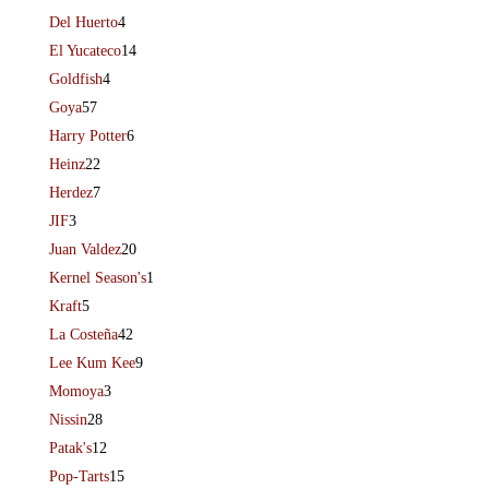
Del Huerto
4
El Yucateco
14
Goldfish
4
Goya
57
Harry Potter
6
Heinz
22
Herdez
7
JIF
3
Juan Valdez
20
Kernel Season's
1
Kraft
5
La Costeña
42
Lee Kum Kee
9
Momoya
3
Nissin
28
Patak's
12
Pop-Tarts
15