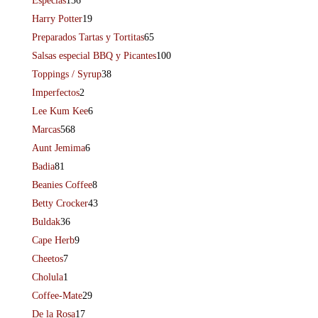
Especias
136
Harry Potter
19
Preparados Tartas y Tortitas
65
Salsas especial BBQ y Picantes
100
Toppings / Syrup
38
Imperfectos
2
Lee Kum Kee
6
Marcas
568
Aunt Jemima
6
Badia
81
Beanies Coffee
8
Betty Crocker
43
Buldak
36
Cape Herb
9
Cheetos
7
Cholula
1
Coffee-Mate
29
De la Rosa
17