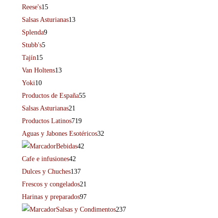
Reese's
15
Salsas Asturianas
13
Splenda
9
Stubb's
5
Tajín
15
Van Holtens
13
Yoki
10
Productos de España
55
Salsas Asturianas
21
Productos Latinos
719
Aguas y Jabones Esotéricos
32
Bebidas
42
Cafe e infusiones
42
Dulces y Chuches
137
Frescos y congelados
21
Harinas y preparados
97
Salsas y Condimentos
237