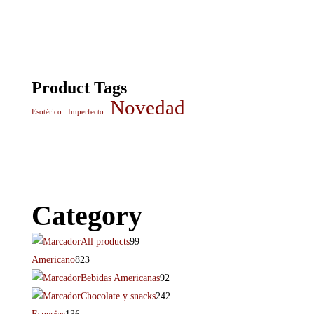
Product Tags
Novedad
Esotérico
Imperfecto
Category
All products
99
Americano
823
Bebidas Americanas
92
Chocolate y snacks
242