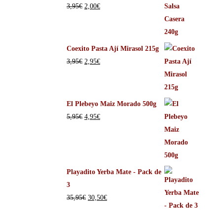
3,95
€
2,00
€
Coexito Pasta Ají Mirasol 215g
3,95
€
2,95
€
El Plebeyo Maiz Morado 500g
5,95
€
4,95
€
Playadito Yerba Mate - Pack de
3
35,95
€
30,50
€