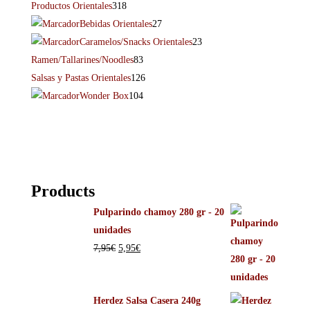
Productos Orientales
318
Bebidas Orientales
27
Caramelos/Snacks Orientales
23
Ramen/Tallarines/Noodles
83
Salsas y Pastas Orientales
126
Wonder Box
104
Products
Pulparindo chamoy 280 gr - 20
unidades
7,95
€
5,95
€
Herdez Salsa Casera 240g