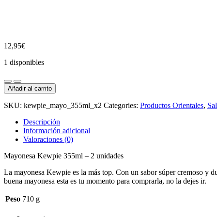
12,95
€
1 disponibles
Mayonesa
Kewpie
Añadir al carrito
355ml
-
SKU:
kewpie_mayo_355ml_x2
Categories:
Productos Orientales
,
Sal
Pack
2
Descripción
cantidad
Información adicional
Valoraciones (0)
Mayonesa Kewpie 355ml – 2 unidades
La mayonesa Kewpie es la más top. Con un sabor súper cremoso y dulce
buena mayonesa esta es tu momento para comprarla, no la dejes ir.
Peso
710 g