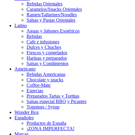
Bebidas Orientales
Caramelos/Snacks Orientales
Ramen/Tallarines/Noodles
Salsas y Pastas Orientales
Latino
Aguas y Jabones Esotéricos
Bebidas
Cafe e infusiones
Dulces y Chuches
Frescos y congelados
Harinas y preparados
Salsas y Condimentos
Americano
Bebidas Americanas
Chocolate y snacks
Coffee-Mate
Especias
Preparados Tartas y Tortitas
Salsas especial BBQ y Picantes
Toppings / Syrup
Wonder Box
Españoles
Productos de España
¡ZONA IMPERFECTA!
Marcas