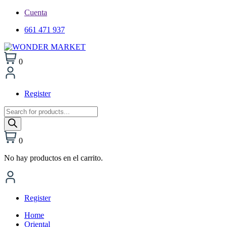
Cuenta
661 471 937
0
Register
Búsqueda
de
productos
0
No hay productos en el carrito.
Register
Home
Oriental