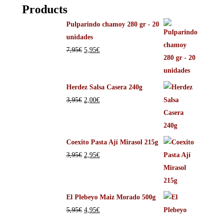
Products
Pulparindo chamoy 280 gr - 20
unidades
7,95
€
5,95
€
Herdez Salsa Casera 240g
3,95
€
2,00
€
Coexito Pasta Ají Mirasol 215g
3,95
€
2,95
€
El Plebeyo Maiz Morado 500g
5,95
€
4,95
€