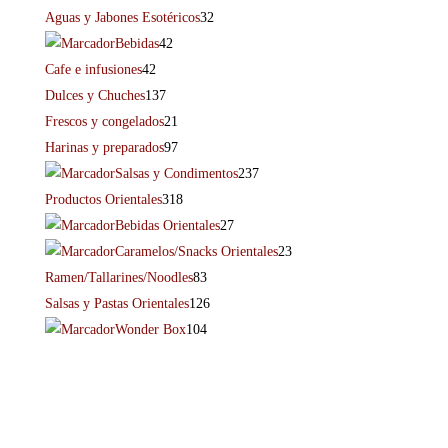
Aguas y Jabones Esotéricos
32
Bebidas
42
Cafe e infusiones
42
Dulces y Chuches
137
Frescos y congelados
21
Harinas y preparados
97
Salsas y Condimentos
237
Productos Orientales
318
Bebidas Orientales
27
Caramelos/Snacks Orientales
23
Ramen/Tallarines/Noodles
83
Salsas y Pastas Orientales
126
Wonder Box
104