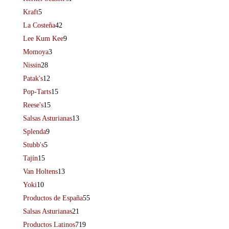
Kraft
5
La Costeña
42
Lee Kum Kee
9
Momoya
3
Nissin
28
Patak's
12
Pop-Tarts
15
Reese's
15
Salsas Asturianas
13
Splenda
9
Stubb's
5
Tajín
15
Van Holtens
13
Yoki
10
Productos de España
55
Salsas Asturianas
21
Productos Latinos
719