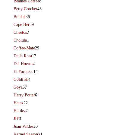
Beanies Coffee
8
Betty Crocker
43
Buldak
36
Cape Herb
9
Cheetos
7
Cholula
1
Coffee-Mate
29
De la Rosa
17
Del Huerto
4
El Yucateco
14
Goldfish
4
Goya
57
Harry Potter
6
Heinz
22
Herdez
7
JIF
3
Juan Valdez
20
Kernel Season's
1