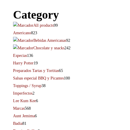
Category
All products
99
Americano
823
Bebidas Americanas
92
Chocolate y snacks
242
Especias
136
Harry Potter
19
Preparados Tartas y Tortitas
65
Salsas especial BBQ y Picantes
100
Toppings / Syrup
38
Imperfectos
2
Lee Kum Kee
6
Marcas
568
Aunt Jemima
6
Badia
81