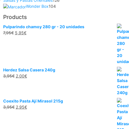
Salsas y Pastas Orientales
126
Wonder Box
104
Products
Pulparindo chamoy 280 gr - 20 unidades
7,95
€
5,95
€
Herdez Salsa Casera 240g
3,95
€
2,00
€
Coexito Pasta Ají Mirasol 215g
3,95
€
2,95
€