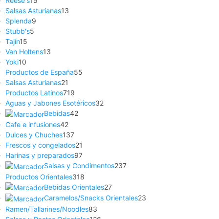
Reese's
15
Salsas Asturianas
13
Splenda
9
Stubb's
5
Tajín
15
Van Holtens
13
Yoki
10
Productos de España
55
Salsas Asturianas
21
Productos Latinos
719
Aguas y Jabones Esotéricos
32
Bebidas
42
Cafe e infusiones
42
Dulces y Chuches
137
Frescos y congelados
21
Harinas y preparados
97
Salsas y Condimentos
237
Productos Orientales
318
Bebidas Orientales
27
Caramelos/Snacks Orientales
23
Ramen/Tallarines/Noodles
83