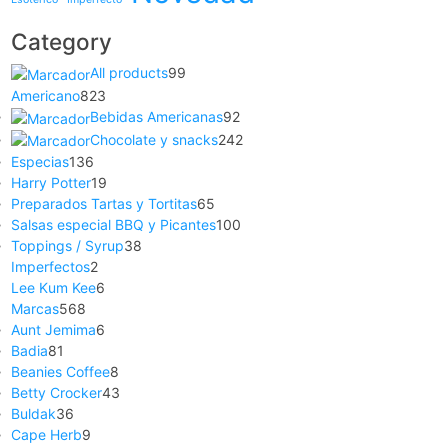
Category
All products
99
Americano
823
Bebidas Americanas
92
Chocolate y snacks
242
Especias
136
Harry Potter
19
Preparados Tartas y Tortitas
65
Salsas especial BBQ y Picantes
100
Toppings / Syrup
38
Imperfectos
2
Lee Kum Kee
6
Marcas
568
Aunt Jemima
6
Badia
81
Beanies Coffee
8
Betty Crocker
43
Buldak
36
Cape Herb
9