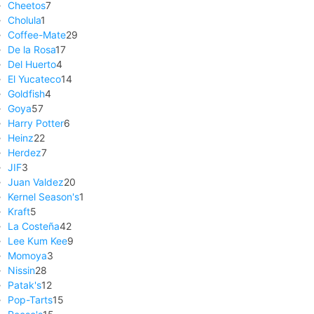
Cheetos
7
Cholula
1
Coffee-Mate
29
De la Rosa
17
Del Huerto
4
El Yucateco
14
Goldfish
4
Goya
57
Harry Potter
6
Heinz
22
Herdez
7
JIF
3
Juan Valdez
20
Kernel Season's
1
Kraft
5
La Costeña
42
Lee Kum Kee
9
Momoya
3
Nissin
28
Patak's
12
Pop-Tarts
15