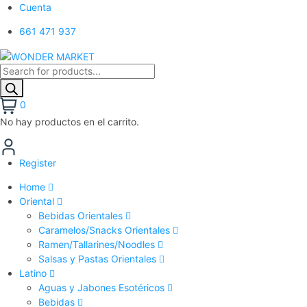
Cuenta
661 471 937
Búsqueda
de
productos
0
No hay productos en el carrito.
Register
Home
Oriental
Bebidas Orientales
Caramelos/Snacks Orientales
Ramen/Tallarines/Noodles
Salsas y Pastas Orientales
Latino
Aguas y Jabones Esotéricos
Bebidas