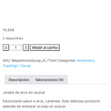
10,95
€
2 disponibles
Maple
Añadir al carrito
Grove
Farm
SKU:
MapleGroveSyrup_sf_710ml
Categories:
Americano
,
710ml-
Toppings / Syrup
Jarabe
de
arce
Descripción
Valoraciones (0)
sin
azúcar
Jarabe de arce sin azúcar
cantidad
Edulcorante sabor a arce, caramelo. Este delicioso producto
además de endulzar es bajo en azúcar.