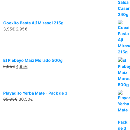
precio
precio
original
actual
era:
es:
3,95€.
2,00€.
Coexito Pasta Ají Mirasol 215g
El
El
3,95
€
2,95
€
precio
precio
original
actual
era:
es:
3,95€.
2,95€.
El Plebeyo Maiz Morado 500g
El
El
5,95
€
4,95
€
precio
precio
original
actual
era:
es:
5,95€.
4,95€.
Playadito Yerba Mate - Pack de 3
El
El
35,95
€
30,50
€
precio
precio
original
actual
era:
es:
35,95€.
30,50€.