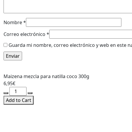
Nombre
*
Correo electrónico
*
Guarda mi nombre, correo electrónico y web en este n
Maizena mezcla para natilla coco 300g
6,95
€
Maizena
mezcla
Add to Cart
para
natilla
coco
300g