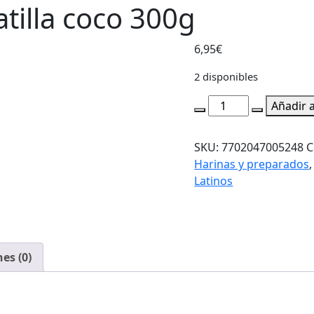
tilla coco 300g
6,95
€
2 disponibles
Maizena
Añadir a
mezcla
para
SKU:
7702047005248
C
natilla
Harinas y preparados
coco
Latinos
300g
cantidad
es (0)