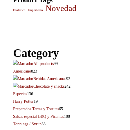
Novedad
Esotérico
Imperfecto
Category
All products
99
Americano
823
Bebidas Americanas
92
Chocolate y snacks
242
Especias
136
Harry Potter
19
Preparados Tartas y Tortitas
65
Salsas especial BBQ y Picantes
100
Toppings / Syrup
38