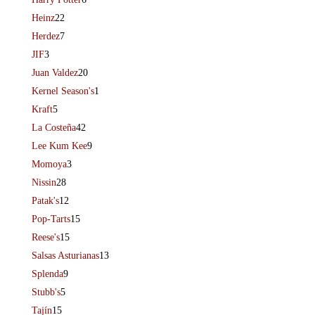
Heinz
22
Herdez
7
JIF
3
Juan Valdez
20
Kernel Season's
1
Kraft
5
La Costeña
42
Lee Kum Kee
9
Momoya
3
Nissin
28
Patak's
12
Pop-Tarts
15
Reese's
15
Salsas Asturianas
13
Splenda
9
Stubb's
5
Tajín
15