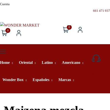
Cuenta
661 471 937
0
0
Home
Oriental
Latino
Americano
661
471
937
Wonder Box
Españoles
Marcas