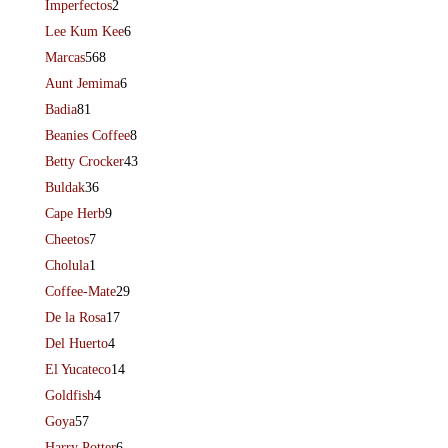
Imperfectos
2
Lee Kum Kee
6
Marcas
568
Aunt Jemima
6
Badia
81
Beanies Coffee
8
Betty Crocker
43
Buldak
36
Cape Herb
9
Cheetos
7
Cholula
1
Coffee-Mate
29
De la Rosa
17
Del Huerto
4
El Yucateco
14
Goldfish
4
Goya
57
Harry Potter
6