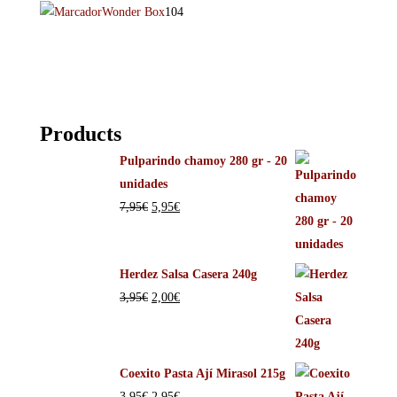
Wonder Box
104
Products
Pulparindo chamoy 280 gr - 20
unidades
7,95
€
5,95
€
Herdez Salsa Casera 240g
3,95
€
2,00
€
Coexito Pasta Ají Mirasol 215g
3,95
€
2,95
€