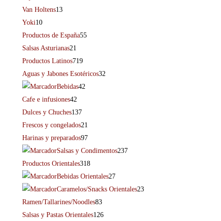
Van Holtens
13
Yoki
10
Productos de España
55
Salsas Asturianas
21
Productos Latinos
719
Aguas y Jabones Esotéricos
32
Bebidas
42
Cafe e infusiones
42
Dulces y Chuches
137
Frescos y congelados
21
Harinas y preparados
97
Salsas y Condimentos
237
Productos Orientales
318
Bebidas Orientales
27
Caramelos/Snacks Orientales
23
Ramen/Tallarines/Noodles
83
Salsas y Pastas Orientales
126