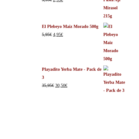
El Plebeyo Maiz Morado 500g
5,95
€
4,95
€
Playadito Yerba Mate - Pack de
3
35,95
€
30,50
€