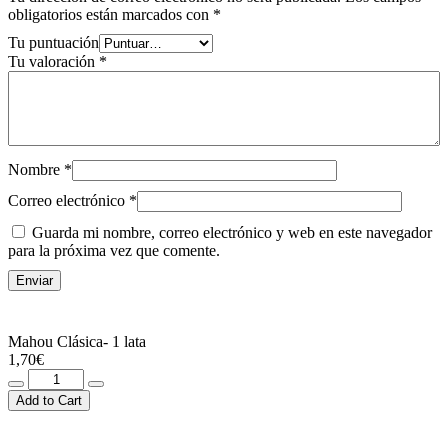
obligatorios están marcados con
*
Tu puntuación
Tu valoración
*
Nombre
*
Correo electrónico
*
Guarda mi nombre, correo electrónico y web en este navegador
para la próxima vez que comente.
Mahou Clásica- 1 lata
1,70
€
Mahou
Clásica-
Add to Cart
1
lata