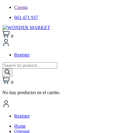
Cuenta
661 471 937
0
Register
Búsqueda
de
productos
0
No hay productos en el carrito.
Register
Home
Oriental