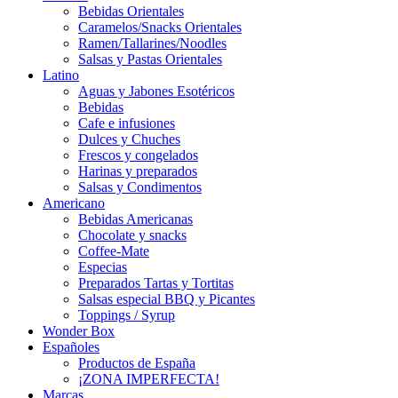
Bebidas Orientales
Caramelos/Snacks Orientales
Ramen/Tallarines/Noodles
Salsas y Pastas Orientales
Latino
Aguas y Jabones Esotéricos
Bebidas
Cafe e infusiones
Dulces y Chuches
Frescos y congelados
Harinas y preparados
Salsas y Condimentos
Americano
Bebidas Americanas
Chocolate y snacks
Coffee-Mate
Especias
Preparados Tartas y Tortitas
Salsas especial BBQ y Picantes
Toppings / Syrup
Wonder Box
Españoles
Productos de España
¡ZONA IMPERFECTA!
Marcas