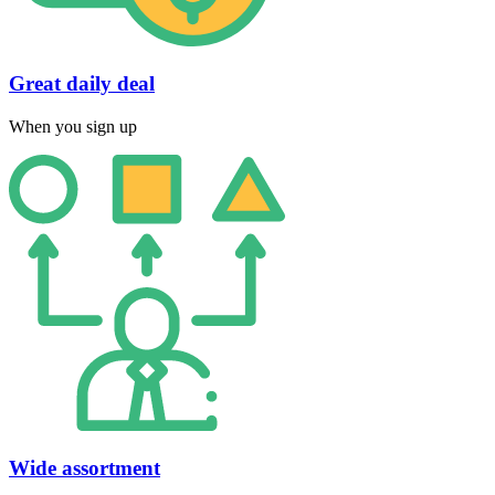
Great daily deal
When you sign up
Wide assortment