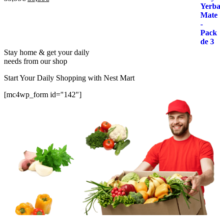
precio
precio
original
actual
era:
es:
35,95€.
30,50€.
Stay home & get your daily
needs from our shop
Start Your Daily Shopping with
Nest Mart
[mc4wp_form id="142"]