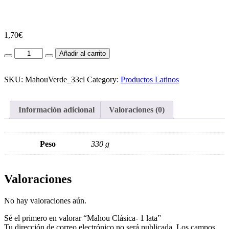
1,70
€
Mahou
Añadir al carrito
Clásica-
1
lata
SKU:
MahouVerde_33cl
Category:
Productos Latinos
cantidad
Información adicional
Valoraciones (0)
Peso
330 g
Valoraciones
No hay valoraciones aún.
Sé el primero en valorar “Mahou Clásica- 1 lata”
Tu dirección de correo electrónico no será publicada.
Los campos