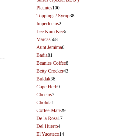
Picantes
100
Toppings / Syrup
38
Imperfectos
2
Lee Kum Kee
6
Marcas
568
Aunt Jemima
6
Badia
81
Beanies Coffee
8
Betty Crocker
43
Buldak
36
Cape Herb
9
Cheetos
7
Cholula
1
Coffee-Mate
29
De la Rosa
17
Del Huerto
4
El Yucateco
14