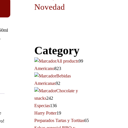
Novedad
60ml
,
Category
All products
99
Americano
823
Bebidas
Americanas
92
Chocolate y
snacks
242
Especias
136
e
Harry Potter
19
Preparados Tartas y Tortitas
65
yo!
Salsas especial BBQ y