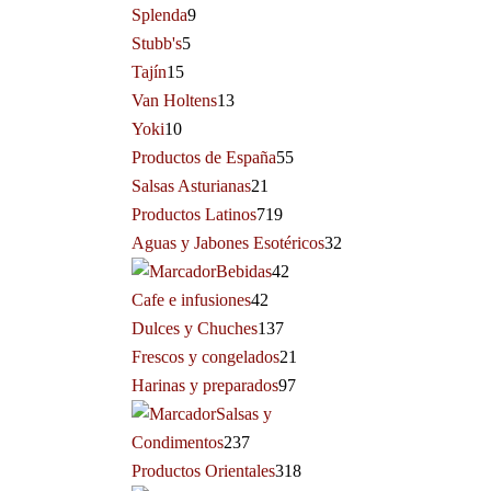
Splenda
9
Stubb's
5
Tajín
15
Van Holtens
13
Yoki
10
Productos de España
55
Salsas Asturianas
21
Productos Latinos
719
Aguas y Jabones Esotéricos
32
Bebidas
42
Cafe e infusiones
42
Dulces y Chuches
137
Frescos y congelados
21
Harinas y preparados
97
Salsas y
Condimentos
237
Productos Orientales
318