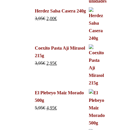
Herdez Salsa Casera 240g
3,95
€
2,00
€
Coexito Pasta Ají Mirasol
215g
3,95
€
2,95
€
El Plebeyo Maiz Morado
500g
5,95
€
4,95
€