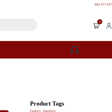
661 471 937
0
661 471 937
Product Tags
Esotérico
Imperfecto