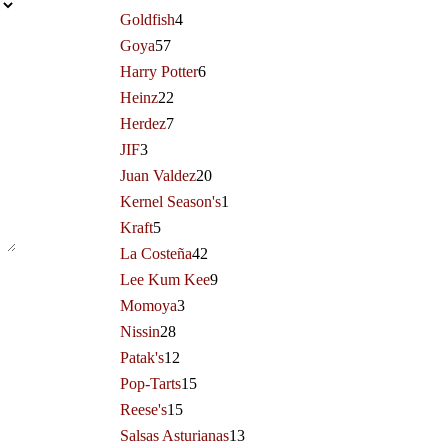
Goldfish
4
Goya
57
Harry Potter
6
Heinz
22
Herdez
7
JIF
3
Juan Valdez
20
Kernel Season's
1
Kraft
5
La Costeña
42
Lee Kum Kee
9
Momoya
3
Nissin
28
Patak's
12
Pop-Tarts
15
Reese's
15
Salsas Asturianas
13