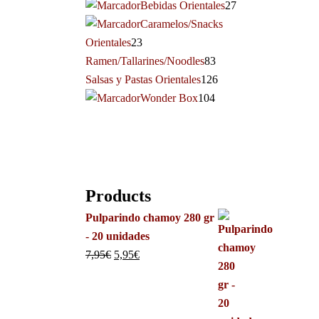
Bebidas Orientales
27
Caramelos/Snacks
Orientales
23
Ramen/Tallarines/Noodles
83
Salsas y Pastas Orientales
126
Wonder Box
104
Products
Pulparindo chamoy 280 gr
- 20 unidades
7,95
€
5,95
€