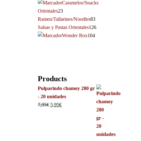
Caramelos/Snacks
Orientales
23
Ramen/Tallarines/Noodles
83
Salsas y Pastas Orientales
126
Wonder Box
104
Products
Pulparindo chamoy 280 gr
- 20 unidades
7,95
€
5,95
€