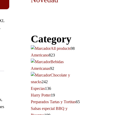
XL
,
Category
All products
98
Americano
823
Bebidas
Americanas
92
Chocolate y
snacks
242
Especias
136
Harry Potter
19
s,
Preparados Tartas y Tortitas
65
nes
Salsas especial BBQ y