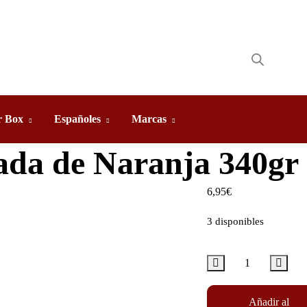
 Box
Españoles
Marcas
da de Naranja 340gr
6,95
€
3 disponibles
Añadir al