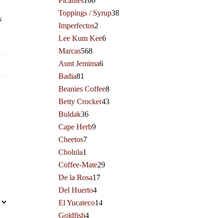
Picantes
100
Toppings / Syrup
38
s
Imperfectos
2
Lee Kum Kee
6
Marcas
568
Aunt Jemima
6
Badia
81
Beanies Coffee
8
Betty Crocker
43
Buldak
36
Cape Herb
9
Cheetos
7
Cholula
1
Coffee-Mate
29
De la Rosa
17
Del Huerto
4
El Yucateco
14
Goldfish
4