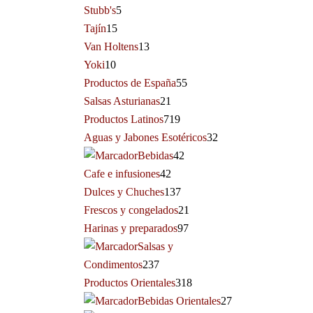
Stubb's
5
Tajín
15
Van Holtens
13
Yoki
10
Productos de España
55
Salsas Asturianas
21
Productos Latinos
719
Aguas y Jabones Esotéricos
32
Bebidas
42
Cafe e infusiones
42
Dulces y Chuches
137
Frescos y congelados
21
Harinas y preparados
97
Salsas y
Condimentos
237
Productos Orientales
318
Bebidas Orientales
27