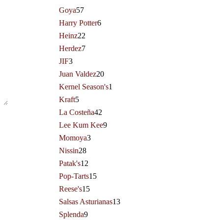
Goya
57
Harry Potter
6
Heinz
22
Herdez
7
JIF
3
Juan Valdez
20
Kernel Season's
1
Kraft
5
La Costeña
42
Lee Kum Kee
9
Momoya
3
Nissin
28
Patak's
12
Pop-Tarts
15
Reese's
15
Salsas Asturianas
13
Splenda
9