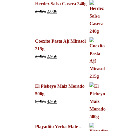
Herdez Salsa Casera 240g
3,95
€
2,00
€
Coexito Pasta Ají Mirasol
215g
3,95
€
2,95
€
El Plebeyo Maiz Morado
500g
5,95
€
4,95
€
Playadito Yerba Mate -