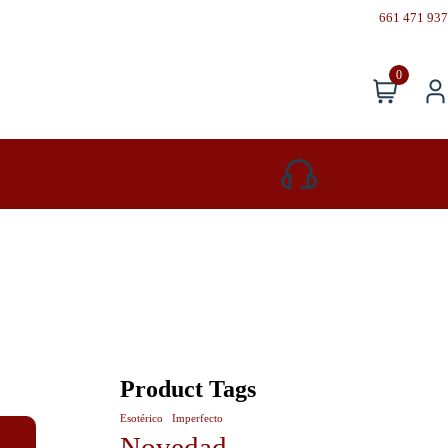
661 471 937
0
661 471 937
Product Tags
Esotérico
Imperfecto
Novedad