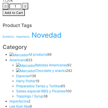
11,20
€
Add to Cart
Product Tags
Novedad
Esotérico
Imperfecto
Category
All products
99
Americano
823
Bebidas Americanas
92
Chocolate y snacks
242
Especias
136
Harry Potter
19
Preparados Tartas y Tortitas
65
Salsas especial BBQ y Picantes
100
Toppings / Syrup
38
Imperfectos
2
Lee Kum Kee
6