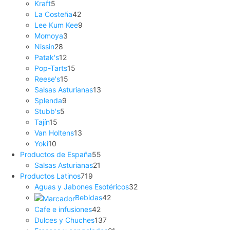
Kraft
5
La Costeña
42
Lee Kum Kee
9
Momoya
3
Nissin
28
Patak's
12
Pop-Tarts
15
Reese's
15
Salsas Asturianas
13
Splenda
9
Stubb's
5
Tajín
15
Van Holtens
13
Yoki
10
Productos de España
55
Salsas Asturianas
21
Productos Latinos
719
Aguas y Jabones Esotéricos
32
Bebidas
42
Cafe e infusiones
42
Dulces y Chuches
137