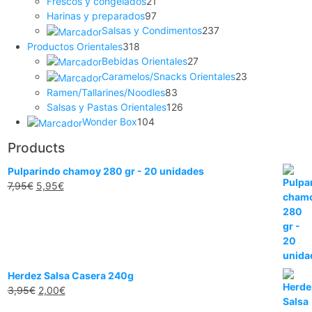
Frescos y congelados
21
Harinas y preparados
97
Salsas y Condimentos
237
Productos Orientales
318
Bebidas Orientales
27
Caramelos/Snacks Orientales
23
Ramen/Tallarines/Noodles
83
Salsas y Pastas Orientales
126
Wonder Box
104
Products
Pulparindo chamoy 280 gr - 20 unidades
7,95
€
5,95
€
Herdez Salsa Casera 240g
3,95
€
2,00
€