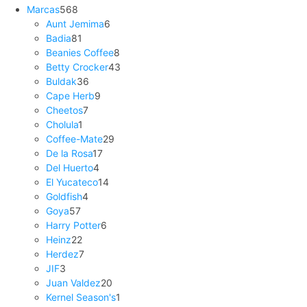
Marcas
568
Aunt Jemima
6
Badia
81
Beanies Coffee
8
Betty Crocker
43
Buldak
36
Cape Herb
9
Cheetos
7
Cholula
1
Coffee-Mate
29
De la Rosa
17
Del Huerto
4
El Yucateco
14
Goldfish
4
Goya
57
Harry Potter
6
Heinz
22
Herdez
7
JIF
3
Juan Valdez
20
Kernel Season's
1