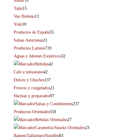
Stubb's
5
Tajín
15
Van Holtens
13
Yoki
10
Productos de España
55
Salsas Asturianas
21
Productos Latinos
719
Aguas y Jabones Esotéricos
32
Bebidas
42
Cafe e infusiones
42
Dulces y Chuches
137
Frescos y congelados
21
Harinas y preparados
97
Salsas y Condimentos
237
Productos Orientales
318
Bebidas Orientales
27
Caramelos/Snacks Orientales
23
Ramen/Tallarines/Noodles
83