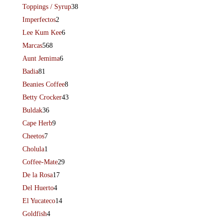
Toppings / Syrup
38
Imperfectos
2
Lee Kum Kee
6
Marcas
568
Aunt Jemima
6
Badia
81
Beanies Coffee
8
Betty Crocker
43
Buldak
36
Cape Herb
9
Cheetos
7
Cholula
1
Coffee-Mate
29
De la Rosa
17
Del Huerto
4
El Yucateco
14
Goldfish
4