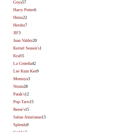
Goya
57
Harry Potter
6
Heinz
22
Herdez
7
JIF
3
Juan Valdez
20
Kernel Season's
1
Kraft
5
La Costeña
42
Lee Kum Kee
9
Momoya
3
Nissin
28
Patak's
12
Pop-Tarts
15
Reese's
15
Salsas Asturianas
13
Splenda
9