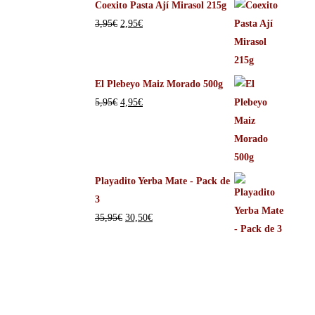
Coexito Pasta Ají Mirasol 215g
3,95
€
2,95
€
El Plebeyo Maiz Morado 500g
5,95
€
4,95
€
Playadito Yerba Mate - Pack de
3
35,95
€
30,50
€