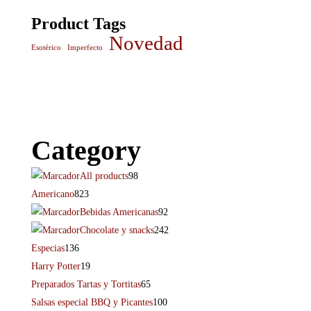
Product Tags
Novedad
Esotérico
Imperfecto
Category
All products
98
Americano
823
Bebidas Americanas
92
Chocolate y snacks
242
Especias
136
Harry Potter
19
Preparados Tartas y Tortitas
65
Salsas especial BBQ y Picantes
100