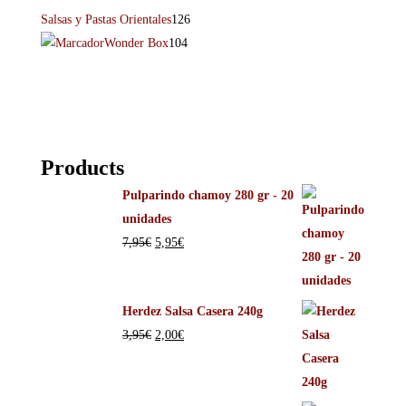
Salsas y Pastas Orientales
126
Wonder Box
104
Products
Pulparindo chamoy 280 gr - 20
unidades
7,95
€
5,95
€
Herdez Salsa Casera 240g
3,95
€
2,00
€