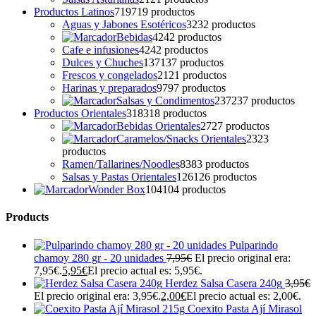
Productos Latinos
719
719 productos
Aguas y Jabones Esotéricos
32
32 productos
Bebidas
42
42 productos
Cafe e infusiones
42
42 productos
Dulces y Chuches
137
137 productos
Frescos y congelados
21
21 productos
Harinas y preparados
97
97 productos
Salsas y Condimentos
237
237 productos
Productos Orientales
318
318 productos
Bebidas Orientales
27
27 productos
Caramelos/Snacks Orientales
23
23
productos
Ramen/Tallarines/Noodles
83
83 productos
Salsas y Pastas Orientales
126
126 productos
Wonder Box
104
104 productos
Products
Pulparindo
chamoy 280 gr - 20 unidades
7,95
€
El precio original era:
7,95€.
5,95
€
El precio actual es: 5,95€.
Herdez Salsa Casera 240g
3,95
€
El precio original era: 3,95€.
2,00
€
El precio actual es: 2,00€.
Coexito Pasta Ají Mirasol