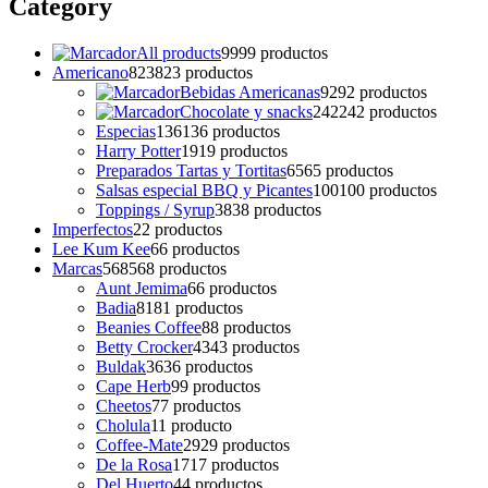
Category
All products
99
99 productos
Americano
823
823 productos
Bebidas Americanas
92
92 productos
Chocolate y snacks
242
242 productos
Especias
136
136 productos
Harry Potter
19
19 productos
Preparados Tartas y Tortitas
65
65 productos
Salsas especial BBQ y Picantes
100
100 productos
Toppings / Syrup
38
38 productos
Imperfectos
2
2 productos
Lee Kum Kee
6
6 productos
Marcas
568
568 productos
Aunt Jemima
6
6 productos
Badia
81
81 productos
Beanies Coffee
8
8 productos
Betty Crocker
43
43 productos
Buldak
36
36 productos
Cape Herb
9
9 productos
Cheetos
7
7 productos
Cholula
1
1 producto
Coffee-Mate
29
29 productos
De la Rosa
17
17 productos
Del Huerto
4
4 productos