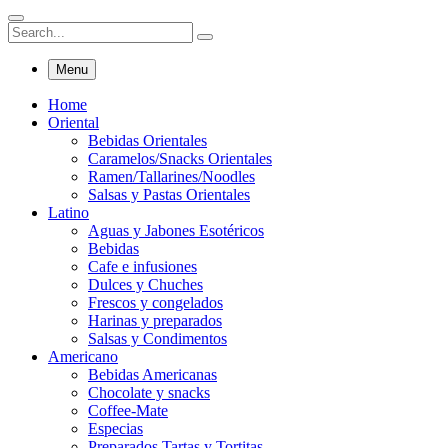
Menu
Home
Oriental
Bebidas Orientales
Caramelos/Snacks Orientales
Ramen/Tallarines/Noodles
Salsas y Pastas Orientales
Latino
Aguas y Jabones Esotéricos
Bebidas
Cafe e infusiones
Dulces y Chuches
Frescos y congelados
Harinas y preparados
Salsas y Condimentos
Americano
Bebidas Americanas
Chocolate y snacks
Coffee-Mate
Especias
Preparados Tartas y Tortitas