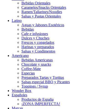
Bebidas Orientales
Caramelos/Snacks Orientales
Ramen/Tallarines/Noodles
Salsas y Pastas Orientales
Latino
Aguas y Jabones Esotéricos
Bebidas
Cafe e infusiones
Dulces y Chuches
Frescos y congelados
Harinas y preparados
Salsas y Condimentos
Americano
Bebidas Americanas
Chocolate y snacks
Coffee-Mate
Especias
Preparados Tartas y Tortitas
Salsas especial BBQ y Picantes
Toppings / Syrup
Wonder Box
Españoles
Productos de España
¡ZONA IMPERFECTA!
Marcas