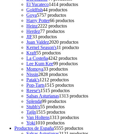
El Yucateco
14
14 productos
Goldfish
4
4 productos
Goya
57
57 productos
Harry Potter
6
6 productos
Heinz
22
22 productos
Herdez
7
7 productos
JIF
3
3 productos
Juan Valdez
20
20 productos
Kernel Season's
1
1 producto
Kraft
5
5 productos
La Costeña
42
42 productos
Lee Kum Kee
9
9 productos
Momoya
3
3 productos
Nissin
28
28 productos
Patak's
12
12 productos
Pop-Tarts
15
15 productos
Reese's
15
15 productos
Salsas Asturianas
13
13 productos
Splenda
9
9 productos
Stubb's
5
5 productos
Tajín
15
15 productos
Van Holtens
13
13 productos
Yoki
10
10 productos
Productos de España
55
55 productos
Salsas Asturianas
21
21 productos