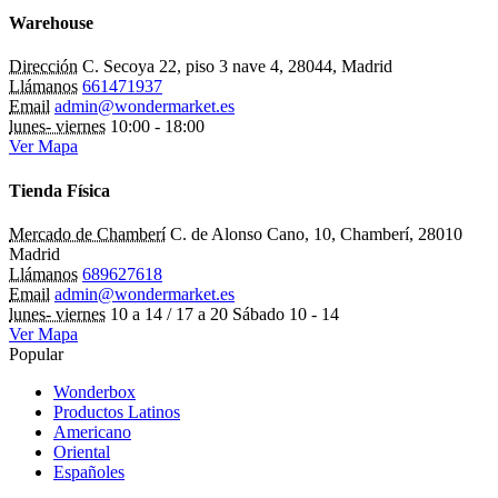
Warehouse
Dirección
C. Secoya 22, piso 3 nave 4, 28044, Madrid
Llámanos
661471937
Email
admin@wondermarket.es
lunes- viernes
10:00 - 18:00
Ver Mapa
Tienda Física
Mercado de Chamberí
C. de Alonso Cano, 10, Chamberí, 28010
Madrid
Llámanos
689627618
Email
admin@wondermarket.es
lunes- viernes
10 a 14 / 17 a 20 Sábado 10 - 14
Ver Mapa
Popular
Wonderbox
Productos Latinos
Americano
Oriental
Españoles