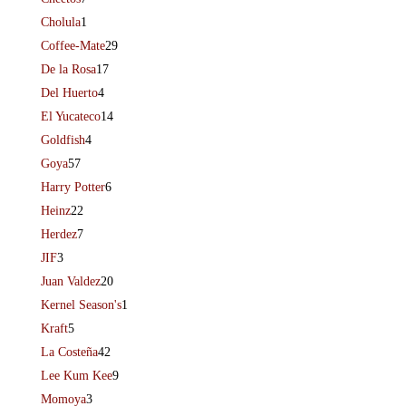
Cholula
1
Coffee-Mate
29
De la Rosa
17
Del Huerto
4
El Yucateco
14
Goldfish
4
Goya
57
Harry Potter
6
Heinz
22
Herdez
7
JIF
3
Juan Valdez
20
Kernel Season's
1
Kraft
5
La Costeña
42
Lee Kum Kee
9
Momoya
3