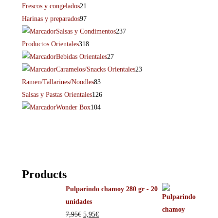
Frescos y congelados
21
Harinas y preparados
97
Salsas y Condimentos
237
Productos Orientales
318
Bebidas Orientales
27
Caramelos/Snacks Orientales
23
Ramen/Tallarines/Noodles
83
Salsas y Pastas Orientales
126
Wonder Box
104
Products
Pulparindo chamoy 280 gr - 20
unidades
7,95
€
5,95
€