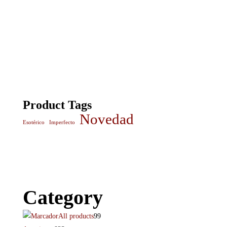
Product Tags
Novedad
Esotérico
Imperfecto
Category
All products
99