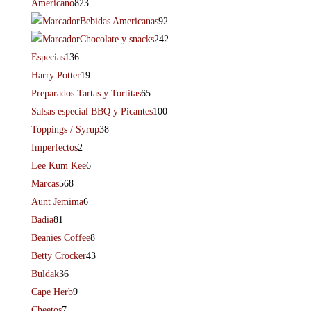
Americano
823
Bebidas Americanas
92
Chocolate y snacks
242
Especias
136
Harry Potter
19
Preparados Tartas y Tortitas
65
Salsas especial BBQ y Picantes
100
Toppings / Syrup
38
Imperfectos
2
Lee Kum Kee
6
Marcas
568
Aunt Jemima
6
Badia
81
Beanies Coffee
8
Betty Crocker
43
Buldak
36
Cape Herb
9
Cheetos
7