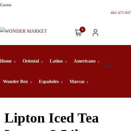
Cuenta
661 471 937
0
Home
Oriental
Latino
Americano
661
471
937
Wonder Box
Españoles
Marcas
Lipton Iced Tea