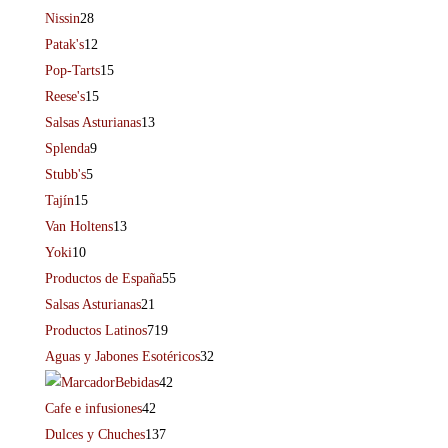
Nissin
28
Patak's
12
Pop-Tarts
15
Reese's
15
Salsas Asturianas
13
Splenda
9
Stubb's
5
Tajín
15
Van Holtens
13
Yoki
10
Productos de España
55
Salsas Asturianas
21
Productos Latinos
719
Aguas y Jabones Esotéricos
32
Bebidas
42
Cafe e infusiones
42
Dulces y Chuches
137