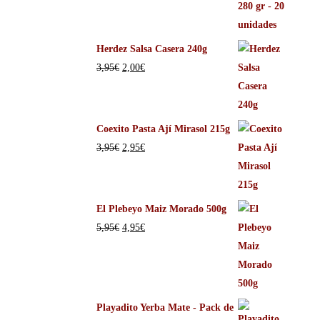
Herdez Salsa Casera 240g
3,95
€
2,00
€
Coexito Pasta Ají Mirasol 215g
3,95
€
2,95
€
El Plebeyo Maiz Morado 500g
5,95
€
4,95
€
Playadito Yerba Mate - Pack de