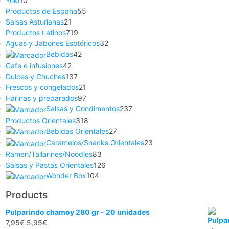
Yoki
10
Productos de España
55
Salsas Asturianas
21
Productos Latinos
719
Aguas y Jabones Esotéricos
32
Bebidas
42
Cafe e infusiones
42
Dulces y Chuches
137
Frescos y congelados
21
Harinas y preparados
97
Salsas y Condimentos
237
Productos Orientales
318
Bebidas Orientales
27
Caramelos/Snacks Orientales
23
Ramen/Tallarines/Noodles
83
Salsas y Pastas Orientales
126
Wonder Box
104
Products
Pulparindo chamoy 280 gr - 20 unidades
7,95
€
5,95
€