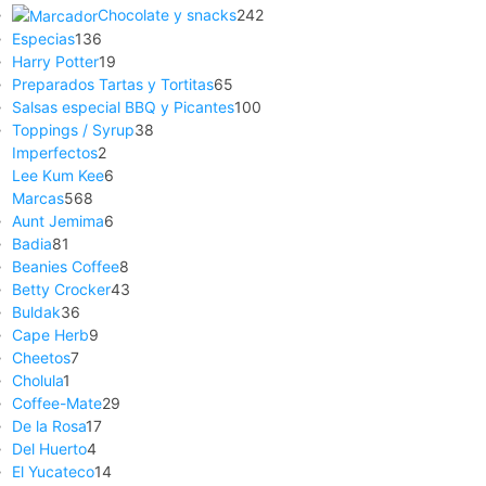
Chocolate y snacks
242
Especias
136
Harry Potter
19
Preparados Tartas y Tortitas
65
Salsas especial BBQ y Picantes
100
Toppings / Syrup
38
Imperfectos
2
Lee Kum Kee
6
Marcas
568
Aunt Jemima
6
Badia
81
Beanies Coffee
8
Betty Crocker
43
Buldak
36
Cape Herb
9
Cheetos
7
Cholula
1
Coffee-Mate
29
De la Rosa
17
Del Huerto
4
El Yucateco
14