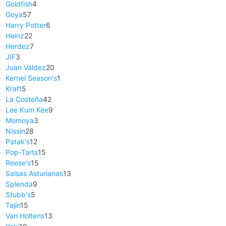
Goldfish
4
Goya
57
Harry Potter
6
Heinz
22
Herdez
7
JIF
3
Juan Valdez
20
Kernel Season's
1
Kraft
5
La Costeña
42
Lee Kum Kee
9
Momoya
3
Nissin
28
Patak's
12
Pop-Tarts
15
Reese's
15
Salsas Asturianas
13
Splenda
9
Stubb's
5
Tajín
15
Van Holtens
13