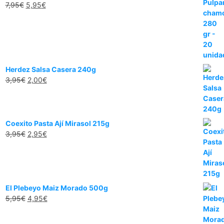
7,95
€
5,95
€
Herdez Salsa Casera 240g
3,95
€
2,00
€
Coexito Pasta Ají Mirasol 215g
3,95
€
2,95
€
El Plebeyo Maiz Morado 500g
5,95
€
4,95
€