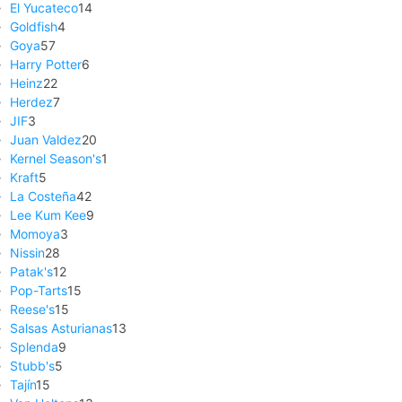
El Yucateco
14
Goldfish
4
Goya
57
Harry Potter
6
Heinz
22
Herdez
7
JIF
3
Juan Valdez
20
Kernel Season's
1
Kraft
5
La Costeña
42
Lee Kum Kee
9
Momoya
3
Nissin
28
Patak's
12
Pop-Tarts
15
Reese's
15
Salsas Asturianas
13
Splenda
9
Stubb's
5
Tajín
15