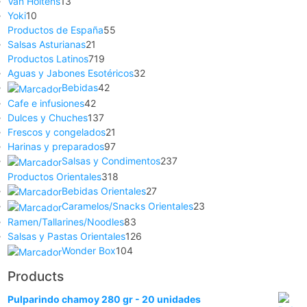
Van Holtens
13
Yoki
10
Productos de España
55
Salsas Asturianas
21
Productos Latinos
719
Aguas y Jabones Esotéricos
32
Bebidas
42
Cafe e infusiones
42
Dulces y Chuches
137
Frescos y congelados
21
Harinas y preparados
97
Salsas y Condimentos
237
Productos Orientales
318
Bebidas Orientales
27
Caramelos/Snacks Orientales
23
Ramen/Tallarines/Noodles
83
Salsas y Pastas Orientales
126
Wonder Box
104
Products
Pulparindo chamoy 280 gr - 20 unidades