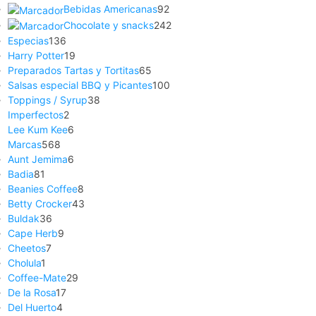
Bebidas Americanas
92
Chocolate y snacks
242
Especias
136
Harry Potter
19
Preparados Tartas y Tortitas
65
Salsas especial BBQ y Picantes
100
Toppings / Syrup
38
Imperfectos
2
Lee Kum Kee
6
Marcas
568
Aunt Jemima
6
Badia
81
Beanies Coffee
8
Betty Crocker
43
Buldak
36
Cape Herb
9
Cheetos
7
Cholula
1
Coffee-Mate
29
De la Rosa
17
Del Huerto
4