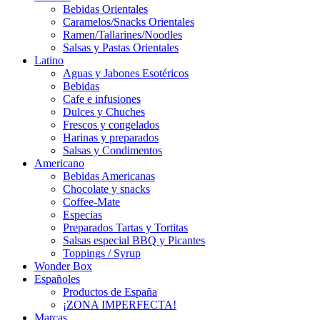
Bebidas Orientales
Caramelos/Snacks Orientales
Ramen/Tallarines/Noodles
Salsas y Pastas Orientales
Latino
Aguas y Jabones Esotéricos
Bebidas
Cafe e infusiones
Dulces y Chuches
Frescos y congelados
Harinas y preparados
Salsas y Condimentos
Americano
Bebidas Americanas
Chocolate y snacks
Coffee-Mate
Especias
Preparados Tartas y Tortitas
Salsas especial BBQ y Picantes
Toppings / Syrup
Wonder Box
Españoles
Productos de España
¡ZONA IMPERFECTA!
Marcas