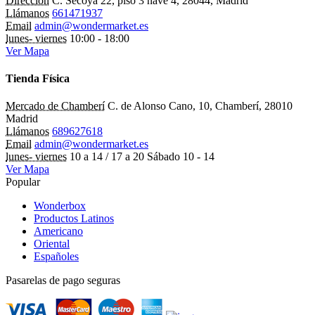
Dirección
C. Secoya 22, piso 3 nave 4, 28044, Madrid
Llámanos
661471937
Email
admin@wondermarket.es
lunes- viernes
10:00 - 18:00
Ver Mapa
Tienda Física
Mercado de Chamberí
C. de Alonso Cano, 10, Chamberí, 28010
Madrid
Llámanos
689627618
Email
admin@wondermarket.es
lunes- viernes
10 a 14 / 17 a 20 Sábado 10 - 14
Ver Mapa
Popular
Wonderbox
Productos Latinos
Americano
Oriental
Españoles
Pasarelas de pago seguras