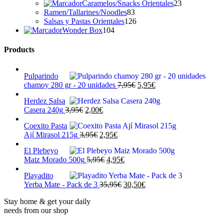
productos
23
Caramelos/Snacks Orientales
23
83
productos
Ramen/Tallarines/Noodles
83
productos
126
Salsas y Pastas Orientales
126
104
productos
Wonder Box
104
productos
Products
Pulparindo
El
El
chamoy 280 gr - 20 unidades
7,95
€
5,95
€
precio
precio
Herdez Salsa
original
actual
El
El
Casera 240g
3,95
€
2,00
€
era:
es:
precio
precio
7,95€.
5,95€.
Coexito Pasta
original
actual
El
El
Ají Mirasol 215g
3,95
€
2,95
€
era:
es:
precio
precio
3,95€.
2,00€.
El Plebeyo
original
actual
El
El
Maiz Morado 500g
5,95
€
4,95
€
era:
es:
precio
precio
3,95€.
2,95€.
Playadito
original
actual
El
El
Yerba Mate - Pack de 3
35,95
€
30,50
€
era:
es:
precio
precio
5,95€.
4,95€.
Stay home & get your daily
original
actual
needs from our shop
era:
es:
35,95€.
30,50€.