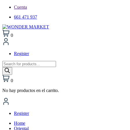
Cuenta
661 471 937
0
Register
Búsqueda
de
productos
0
No hay productos en el carrito.
Register
Home
Oriental