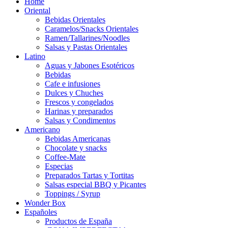
Home
Oriental
Bebidas Orientales
Caramelos/Snacks Orientales
Ramen/Tallarines/Noodles
Salsas y Pastas Orientales
Latino
Aguas y Jabones Esotéricos
Bebidas
Cafe e infusiones
Dulces y Chuches
Frescos y congelados
Harinas y preparados
Salsas y Condimentos
Americano
Bebidas Americanas
Chocolate y snacks
Coffee-Mate
Especias
Preparados Tartas y Tortitas
Salsas especial BBQ y Picantes
Toppings / Syrup
Wonder Box
Españoles
Productos de España