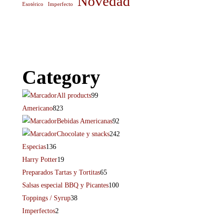
Novedad
Esotérico
Imperfecto
Category
All products
99
Americano
823
Bebidas Americanas
92
Chocolate y snacks
242
Especias
136
Harry Potter
19
Preparados Tartas y Tortitas
65
Salsas especial BBQ y Picantes
100
Toppings / Syrup
38
Imperfectos
2