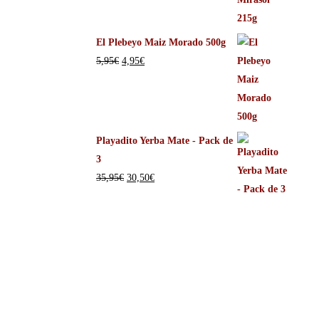
El Plebeyo Maiz Morado 500g
5,95
€
4,95
€
Playadito Yerba Mate - Pack de
3
35,95
€
30,50
€