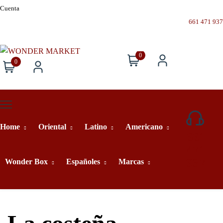
Cuenta
661 471 937
0
0
Home
Oriental
Latino
Americano
661
471
937
Wonder Box
Españoles
Marcas