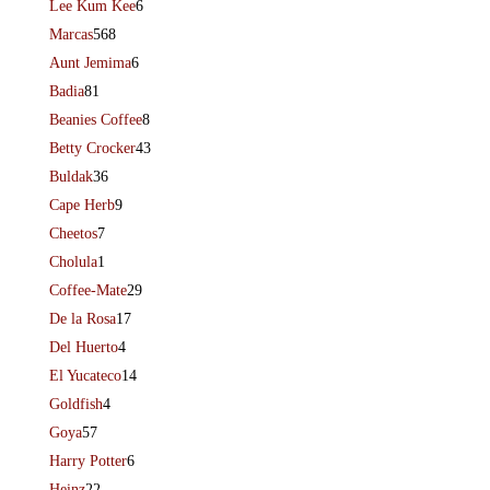
Lee Kum Kee
6
Marcas
568
Aunt Jemima
6
Badia
81
Beanies Coffee
8
Betty Crocker
43
Buldak
36
Cape Herb
9
Cheetos
7
Cholula
1
Coffee-Mate
29
De la Rosa
17
Del Huerto
4
El Yucateco
14
Goldfish
4
Goya
57
Harry Potter
6
Heinz
22