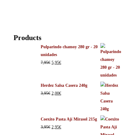
Products
Pulparindo chamoy 280 gr - 20
unidades
7,95
€
5,95
€
Herdez Salsa Casera 240g
3,95
€
2,00
€
Coexito Pasta Ají Mirasol 215g
3,95
€
2,95
€