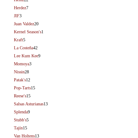
Herdez
7
JIF
3
Juan Valdez
20
Kernel Season's
1
Kraft
5
La Costeña
42
Lee Kum Kee
9
Momoya
3
Nissin
28
Patak's
12
Pop-Tarts
15
Reese's
15
Salsas Asturianas
13
Splenda
9
Stubb's
5
Tajín
15
Van Holtens
13