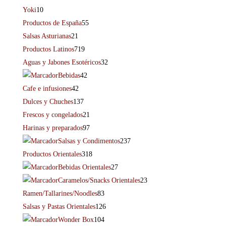
Yoki
10
Productos de España
55
Salsas Asturianas
21
Productos Latinos
719
Aguas y Jabones Esotéricos
32
Bebidas
42
Cafe e infusiones
42
Dulces y Chuches
137
Frescos y congelados
21
Harinas y preparados
97
Salsas y Condimentos
237
Productos Orientales
318
Bebidas Orientales
27
Caramelos/Snacks Orientales
23
Ramen/Tallarines/Noodles
83
Salsas y Pastas Orientales
126
Wonder Box
104