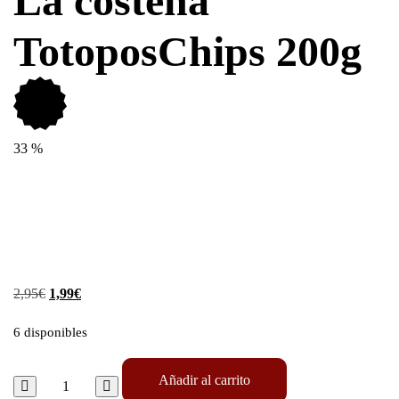
La costeña
TotoposChips 200g
33
%
2,95
€
1,99
€
6 disponibles
Añadir al carrito