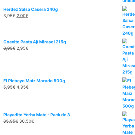
Herdez Salsa Casera 240g
3,95
€
2,00
€
Coexito Pasta Ají Mirasol 215g
3,95
€
2,95
€
El Plebeyo Maiz Morado 500g
5,95
€
4,95
€
Playadito Yerba Mate - Pack de 3
35,95
€
30,50
€