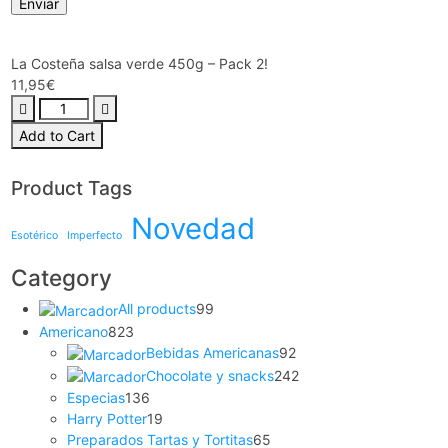
La Costeña salsa verde 450g – Pack 2!
11,95
€
Add to Cart
Product Tags
Novedad
Esotérico
Imperfecto
Category
All products
99
Americano
823
Bebidas Americanas
92
Chocolate y snacks
242
Especias
136
Harry Potter
19
Preparados Tartas y Tortitas
65