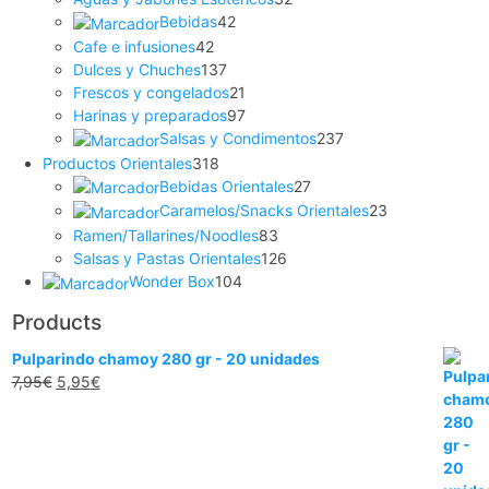
Bebidas
42
Cafe e infusiones
42
Dulces y Chuches
137
Frescos y congelados
21
Harinas y preparados
97
Salsas y Condimentos
237
Productos Orientales
318
Bebidas Orientales
27
Caramelos/Snacks Orientales
23
Ramen/Tallarines/Noodles
83
Salsas y Pastas Orientales
126
Wonder Box
104
Products
Pulparindo chamoy 280 gr - 20 unidades
7,95
€
5,95
€