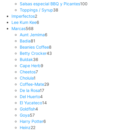
Salsas especial BBQ y Picantes
100
Toppings / Syrup
38
Imperfectos
2
Lee Kum Kee
6
Marcas
568
Aunt Jemima
6
Badia
81
Beanies Coffee
8
Betty Crocker
43
Buldak
36
Cape Herb
9
Cheetos
7
Cholula
1
Coffee-Mate
29
De la Rosa
17
Del Huerto
4
El Yucateco
14
Goldfish
4
Goya
57
Harry Potter
6
Heinz
22