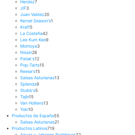
Herdez
7
JIF
3
Juan Valdez
20
Kernel Season's
1
Kraft
5
La Costeña
42
Lee Kum Kee
9
Momoya
3
Nissin
28
Patak's
12
Pop-Tarts
15
Reese's
15
Salsas Asturianas
13
Splenda
9
Stubb's
5
Tajín
15
Van Holtens
13
Yoki
10
Productos de España
55
Salsas Asturianas
21
Productos Latinos
719
Aguas y Jabones Esotéricos
32