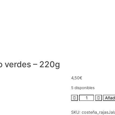
o verdes – 220g
4,50
€
5 disponibles
Añadi
SKU:
costeña_rajasJa