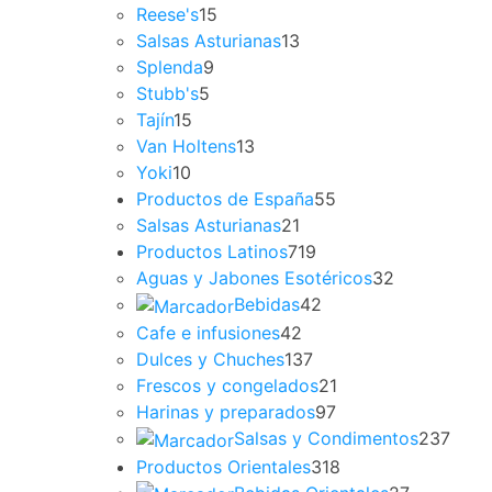
Reese's
15
Salsas Asturianas
13
Splenda
9
Stubb's
5
Tajín
15
Van Holtens
13
Yoki
10
Productos de España
55
Salsas Asturianas
21
Productos Latinos
719
Aguas y Jabones Esotéricos
32
Bebidas
42
Cafe e infusiones
42
Dulces y Chuches
137
Frescos y congelados
21
Harinas y preparados
97
Salsas y Condimentos
237
Productos Orientales
318