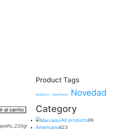
Product Tags
Novedad
Esotérico
Imperfecto
Category
r al carrito
All products
99
lapeño_220gr
Americano
823