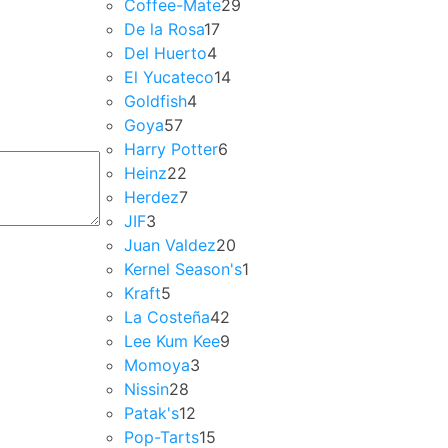
Coffee-Mate
29
De la Rosa
17
Del Huerto
4
El Yucateco
14
Goldfish
4
Goya
57
Harry Potter
6
Heinz
22
Herdez
7
JIF
3
Juan Valdez
20
Kernel Season's
1
Kraft
5
La Costeña
42
Lee Kum Kee
9
Momoya
3
Nissin
28
Patak's
12
Pop-Tarts
15