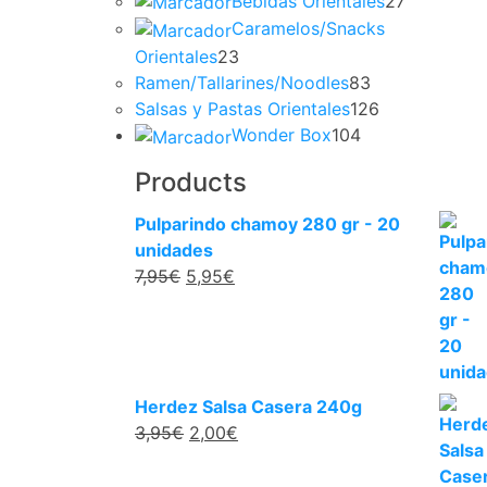
Bebidas Orientales
27
Caramelos/Snacks
Orientales
23
Ramen/Tallarines/Noodles
83
Salsas y Pastas Orientales
126
Wonder Box
104
Products
Pulparindo chamoy 280 gr - 20
unidades
7,95
€
5,95
€
Herdez Salsa Casera 240g
3,95
€
2,00
€