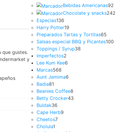
Bebidas Americanas
92
Chocolate y snacks
242
Especias
136
Harry Potter
19
Preparados Tartas y Tortitas
65
Salsas especial BBQ y Picantes
100
Toppings / Syrup
38
a que gustes.
Imperfectos
2
ondermarket y
Lee Kum Kee
6
Marcas
568
Aunt Jemima
6
lapeños
Badia
81
Beanies Coffee
8
Betty Crocker
43
Buldak
36
Cape Herb
9
Cheetos
7
Cholula
1