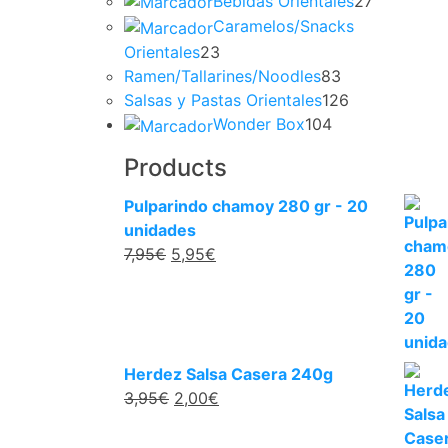
Bebidas Orientales
27
Caramelos/Snacks
Orientales
23
Ramen/Tallarines/Noodles
83
Salsas y Pastas Orientales
126
Wonder Box
104
Products
Pulparindo chamoy 280 gr - 20
unidades
7,95
€
5,95
€
Herdez Salsa Casera 240g
3,95
€
2,00
€