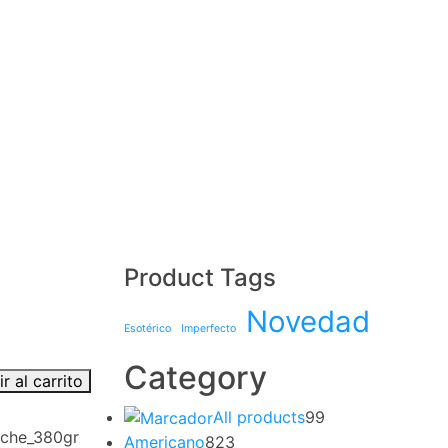
Product Tags
Novedad
Esotérico
Imperfecto
Category
r al carrito
All products
99
oche_380gr
Americano
823