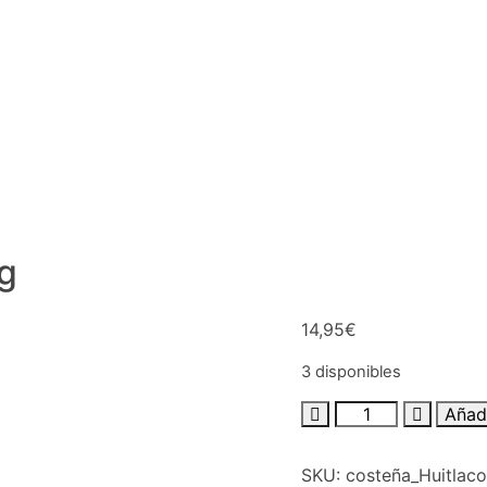
g
14,95
€
3 disponibles
Añadi
SKU:
costeña_Huitlac