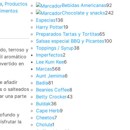
a
,
Productos
Bebidas Americanas
92
dimentos
Chocolate y snacks
242
Especias
136
Harry Potter
19
Preparados Tartas y Tortitas
65
Salsas especial BBQ y Picantes
100
Toppings / Syrup
38
do, terroso y
Imperfectos
2
il aromático
Lee Kum Kee
6
nvertido en
Marcas
568
Aunt Jemima
6
e añadir
Badia
81
as o salteados
Beanies Coffee
8
ar una parte
Betty Crocker
43
Buldak
36
Cape Herb
9
rofundo y
Cheetos
7
sfrutar la
Cholula
1