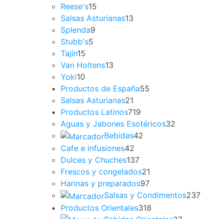
Reese's
15
Salsas Asturianas
13
Splenda
9
Stubb's
5
Tajín
15
Van Holtens
13
Yoki
10
Productos de España
55
Salsas Asturianas
21
Productos Latinos
719
Aguas y Jabones Esotéricos
32
Bebidas
42
Cafe e infusiones
42
Dulces y Chuches
137
Frescos y congelados
21
Harinas y preparados
97
Salsas y Condimentos
237
Productos Orientales
318