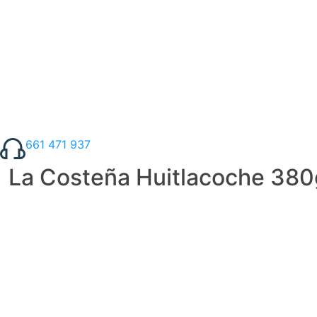
661 471 937
La Costeña Huitlacoche 380