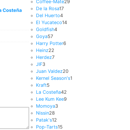
Coffee-Mate
29
De la Rosa
17
a Costeña
Del Huerto
4
El Yucateco
14
Goldfish
4
Goya
57
Harry Potter
6
Heinz
22
Herdez
7
JIF
3
Juan Valdez
20
Kernel Season's
1
Kraft
5
La Costeña
42
Lee Kum Kee
9
Momoya
3
Nissin
28
Patak's
12
Pop-Tarts
15