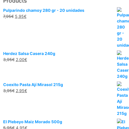
Products
Pulparindo chamoy 280 gr - 20 unidades
7,95
€
5,95
€
Herdez Salsa Casera 240g
3,95
€
2,00
€
Coexito Pasta Ají Mirasol 215g
3,95
€
2,95
€
El Plebeyo Maiz Morado 500g
5,95
€
4,95
€