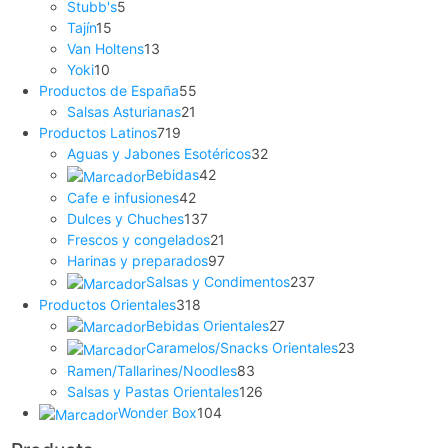
Stubb's
5
Tajín
15
Van Holtens
13
Yoki
10
Productos de España
55
Salsas Asturianas
21
Productos Latinos
719
Aguas y Jabones Esotéricos
32
Bebidas
42
Cafe e infusiones
42
Dulces y Chuches
137
Frescos y congelados
21
Harinas y preparados
97
Salsas y Condimentos
237
Productos Orientales
318
Bebidas Orientales
27
Caramelos/Snacks Orientales
23
Ramen/Tallarines/Noodles
83
Salsas y Pastas Orientales
126
Wonder Box
104