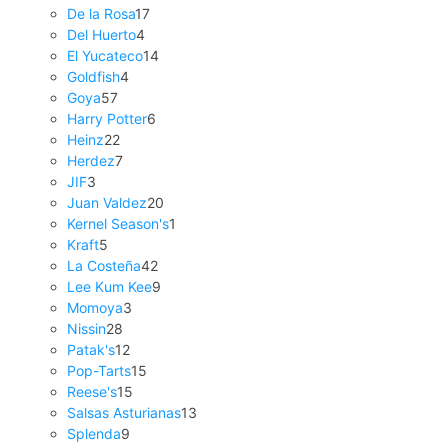
De la Rosa
17
Del Huerto
4
El Yucateco
14
Goldfish
4
Goya
57
Harry Potter
6
Heinz
22
Herdez
7
JIF
3
Juan Valdez
20
Kernel Season's
1
Kraft
5
La Costeña
42
Lee Kum Kee
9
Momoya
3
Nissin
28
Patak's
12
Pop-Tarts
15
Reese's
15
Salsas Asturianas
13
Splenda
9