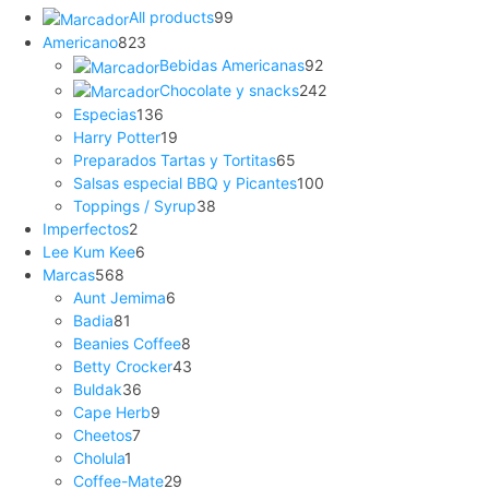
All products
99
Americano
823
Bebidas Americanas
92
Chocolate y snacks
242
Especias
136
Harry Potter
19
Preparados Tartas y Tortitas
65
Salsas especial BBQ y Picantes
100
Toppings / Syrup
38
Imperfectos
2
Lee Kum Kee
6
Marcas
568
Aunt Jemima
6
Badia
81
Beanies Coffee
8
Betty Crocker
43
Buldak
36
Cape Herb
9
Cheetos
7
Cholula
1
Coffee-Mate
29