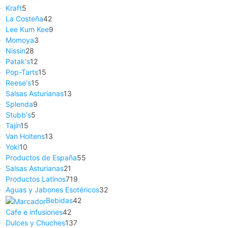
Kraft
5
La Costeña
42
Lee Kum Kee
9
Momoya
3
Nissin
28
Patak's
12
Pop-Tarts
15
Reese's
15
Salsas Asturianas
13
Splenda
9
Stubb's
5
Tajín
15
Van Holtens
13
Yoki
10
Productos de España
55
Salsas Asturianas
21
Productos Latinos
719
Aguas y Jabones Esotéricos
32
Bebidas
42
Cafe e infusiones
42
Dulces y Chuches
137