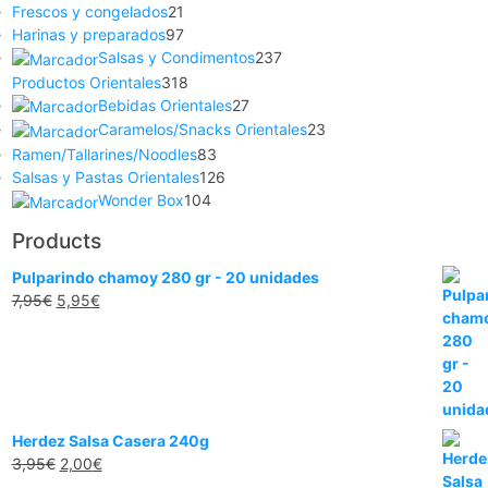
Frescos y congelados
21
Harinas y preparados
97
Salsas y Condimentos
237
Productos Orientales
318
Bebidas Orientales
27
Caramelos/Snacks Orientales
23
Ramen/Tallarines/Noodles
83
Salsas y Pastas Orientales
126
Wonder Box
104
Products
Pulparindo chamoy 280 gr - 20 unidades
7,95
€
5,95
€
Herdez Salsa Casera 240g
3,95
€
2,00
€