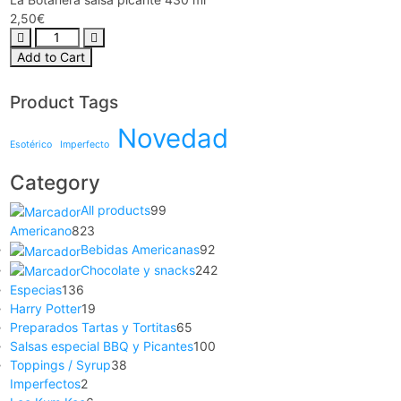
2,50
€
Add to Cart
Product Tags
Novedad
Esotérico
Imperfecto
Category
All products
99
Americano
823
Bebidas Americanas
92
Chocolate y snacks
242
Especias
136
Harry Potter
19
Preparados Tartas y Tortitas
65
Salsas especial BBQ y Picantes
100
Toppings / Syrup
38
Imperfectos
2