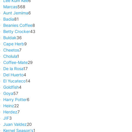
Lee Kum Kee
6
Marcas
568
Aunt Jemima
6
Badia
81
Beanies Coffee
8
Betty Crocker
43
Buldak
36
Cape Herb
9
Cheetos
7
Cholula
1
Coffee-Mate
29
De la Rosa
17
Del Huerto
4
El Yucateco
14
Goldfish
4
Goya
57
Harry Potter
6
Heinz
22
Herdez
7
JIF
3
Juan Valdez
20
Kernel Season's
1