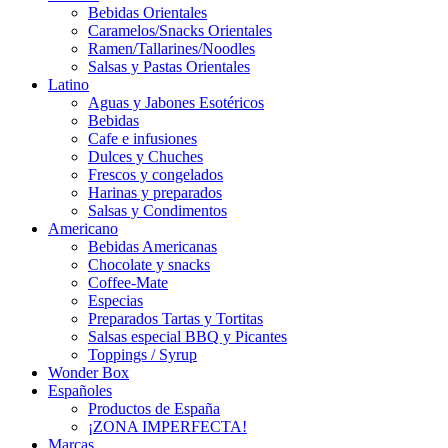
Bebidas Orientales
Caramelos/Snacks Orientales
Ramen/Tallarines/Noodles
Salsas y Pastas Orientales
Latino
Aguas y Jabones Esotéricos
Bebidas
Cafe e infusiones
Dulces y Chuches
Frescos y congelados
Harinas y preparados
Salsas y Condimentos
Americano
Bebidas Americanas
Chocolate y snacks
Coffee-Mate
Especias
Preparados Tartas y Tortitas
Salsas especial BBQ y Picantes
Toppings / Syrup
Wonder Box
Españoles
Productos de España
¡ZONA IMPERFECTA!
Marcas