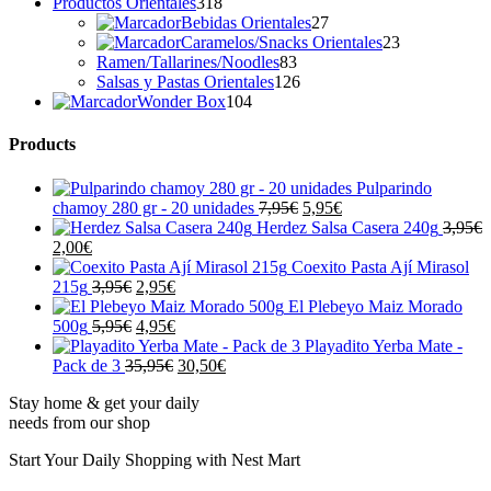
318
productos
Productos Orientales
318
productos
27
Bebidas Orientales
27
productos
23
Caramelos/Snacks Orientales
23
83
productos
Ramen/Tallarines/Noodles
83
productos
126
Salsas y Pastas Orientales
126
104
productos
Wonder Box
104
productos
Products
Pulparindo
El
El
chamoy 280 gr - 20 unidades
7,95
€
5,95
€
precio
precio
Herdez Salsa Casera 240g
3,95
€
El
El
original
actual
2,00
€
precio
precio
era:
es:
Coexito Pasta Ají Mirasol
original
actual
El
El
7,95€.
5,95€.
215g
3,95
€
2,95
€
era:
es:
precio
precio
El Plebeyo Maiz Morado
3,95€.
2,00€.
original
El
actual
El
500g
5,95
€
4,95
€
era:
precio
es:
precio
Playadito Yerba Mate -
3,95€.
original
2,95€.
actual
El
El
Pack de 3
35,95
€
30,50
€
era:
es:
precio
precio
Stay home & get your daily
5,95€.
4,95€.
original
actual
needs from our shop
era:
es:
35,95€.
30,50€.
Start Your Daily Shopping with
Nest Mart