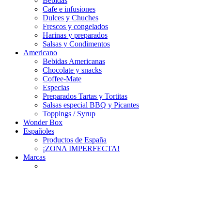
Bebidas
Cafe e infusiones
Dulces y Chuches
Frescos y congelados
Harinas y preparados
Salsas y Condimentos
Americano
Bebidas Americanas
Chocolate y snacks
Coffee-Mate
Especias
Preparados Tartas y Tortitas
Salsas especial BBQ y Picantes
Toppings / Syrup
Wonder Box
Españoles
Productos de España
¡ZONA IMPERFECTA!
Marcas