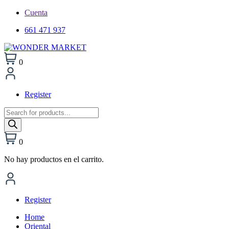
Cuenta
661 471 937
0
Register
Búsqueda
de
productos
0
No hay productos en el carrito.
Register
Home
Oriental