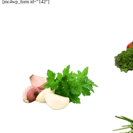
[mc4wp_form id="142"]