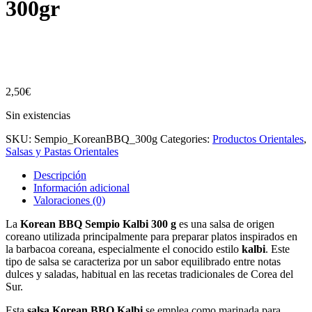
300gr
2,50
€
Sin existencias
SKU:
Sempio_KoreanBBQ_300g
Categories:
Productos Orientales
,
Salsas y Pastas Orientales
Descripción
Información adicional
Valoraciones (0)
La
Korean BBQ Sempio Kalbi 300 g
es una salsa de origen
coreano utilizada principalmente para preparar platos inspirados en
la barbacoa coreana, especialmente el conocido estilo
kalbi
. Este
tipo de salsa se caracteriza por un sabor equilibrado entre notas
dulces y saladas, habitual en las recetas tradicionales de Corea del
Sur.
Esta
salsa Korean BBQ Kalbi
se emplea como marinada para