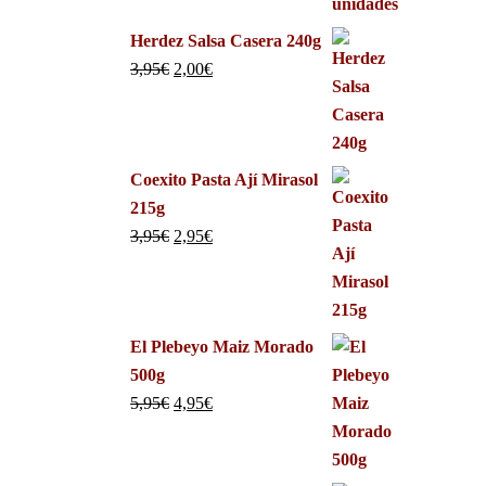
Herdez Salsa Casera 240g
3,95
€
2,00
€
Coexito Pasta Ají Mirasol
215g
3,95
€
2,95
€
El Plebeyo Maiz Morado
500g
5,95
€
4,95
€