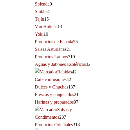
Splenda
9
Stubb's
5
Tajín
15
Van Holtens
13
Yoki
10
Productos de España
55
Salsas Asturianas
21
Productos Latinos
719
Aguas y Jabones Esotéricos
32
Bebidas
42
Cafe e infusiones
42
Dulces y Chuches
137
Frescos y congelados
21
Harinas y preparados
97
Salsas y
Condimentos
237
Productos Orientales
318