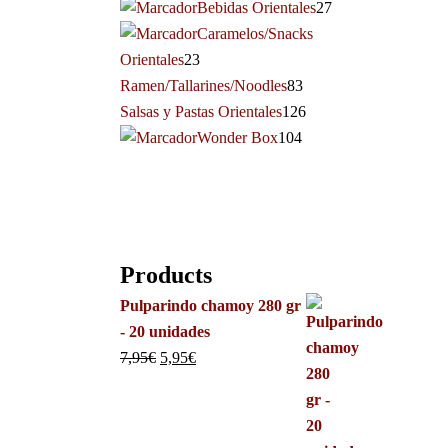
Bebidas Orientales
27
Caramelos/Snacks
Orientales
23
Ramen/Tallarines/Noodles
83
Salsas y Pastas Orientales
126
Wonder Box
104
Products
Pulparindo chamoy 280 gr
- 20 unidades
7,95
€
5,95
€