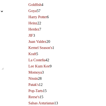
Goldfish
4
Goya
57
Harry Potter
6
Heinz
22
Herdez
7
JIF
3
Juan Valdez
20
Kernel Season's
1
Kraft
5
La Costeña
42
Lee Kum Kee
9
Momoya
3
Nissin
28
Patak's
12
Pop-Tarts
15
Reese's
15
Salsas Asturianas
13