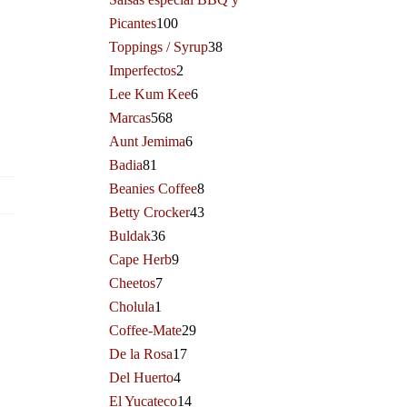
Picantes
100
Toppings / Syrup
38
Imperfectos
2
Lee Kum Kee
6
Marcas
568
Aunt Jemima
6
Badia
81
Beanies Coffee
8
Betty Crocker
43
Buldak
36
Cape Herb
9
Cheetos
7
Cholula
1
Coffee-Mate
29
De la Rosa
17
Del Huerto
4
El Yucateco
14