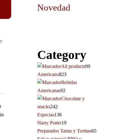
Novedad
y:
Category
All products
99
Americano
823
Bebidas
Americanas
92
Chocolate y
a
snacks
242
in
Especias
136
Harry Potter
19
Preparados Tartas y Tortitas
65
Salsas especial BBQ y