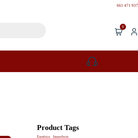
661 471 937
0
661 471 937
Product Tags
Esotérico
Imperfecto