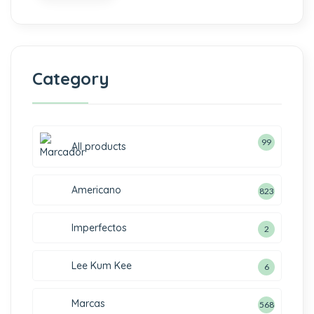
Category
99
All products
Americano
823
Imperfectos
2
Lee Kum Kee
6
Marcas
568