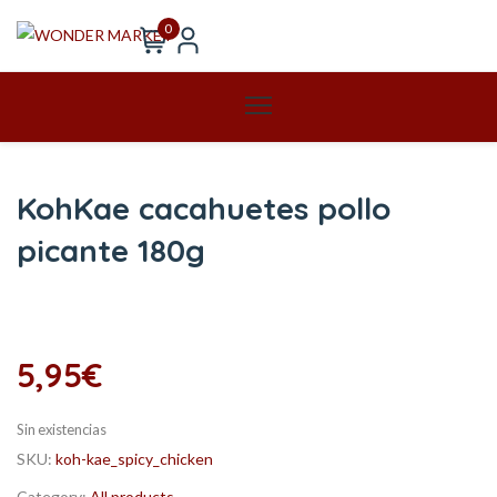
0
KohKae cacahuetes pollo
picante 180g
5,95
€
Sin existencias
SKU:
koh-kae_spicy_chicken
Category:
All products