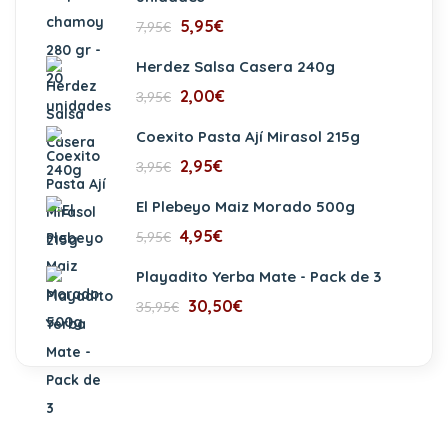
5,95
€
7,95
€
Herdez Salsa Casera 240g
2,00
€
3,95
€
Coexito Pasta Ají Mirasol 215g
2,95
€
3,95
€
El Plebeyo Maiz Morado 500g
4,95
€
5,95
€
Playadito Yerba Mate - Pack de 3
30,50
€
35,95
€