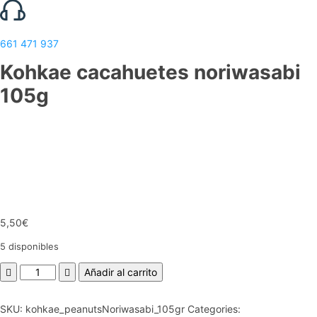
661 471 937
Kohkae cacahuetes noriwasabi
105g
5,50
€
5 disponibles
Kohkae
Añadir al carrito
cacahuetes
noriwasabi
SKU:
kohkae_peanutsNoriwasabi_105gr
Categories:
105g