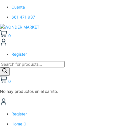
Cuenta
661 471 937
0
Register
Búsqueda
de
productos
0
No hay productos en el carrito.
Register
Home