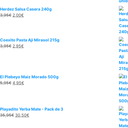
Herdez Salsa Casera 240g
El
El
3,95
€
2,00
€
precio
precio
original
actual
era:
es:
3,95€.
2,00€.
Coexito Pasta Ají Mirasol 215g
El
El
3,95
€
2,95
€
precio
precio
original
actual
era:
es:
3,95€.
2,95€.
El Plebeyo Maiz Morado 500g
El
El
5,95
€
4,95
€
precio
precio
original
actual
era:
es:
5,95€.
4,95€.
Playadito Yerba Mate - Pack de 3
El
El
35,95
€
30,50
€
precio
precio
original
actual