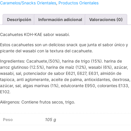
Caramelos/Snacks Orientales
,
Productos Orientales
cantidad
Descripción
Información adicional
Valoraciones (0)
Cacahuetes KOH-KAE sabor wasabi.
Estos cacahuetes son un delicioso snack que junta el sabor único y
picante del wasabi con la textura del cacahuete.
Ingredientes: Cacahuete,(50%), harina de trigo (15%). harina de
arroz glutinoso (12.5%), harina de maíz (12%), wasabi (6%), azúcar,
wasabi, sal, potenciador de sabor E621, E627, E631, almidón de
tapioca, anti aglomerante, aceite de palma, antioxidantes, dextrosa,
azúcar, sal, algas marinas (1%), edulcorante E950, colorantes E133,
E102.
Alérgenos: Contiene frutos secos, trigo.
Peso
105 g