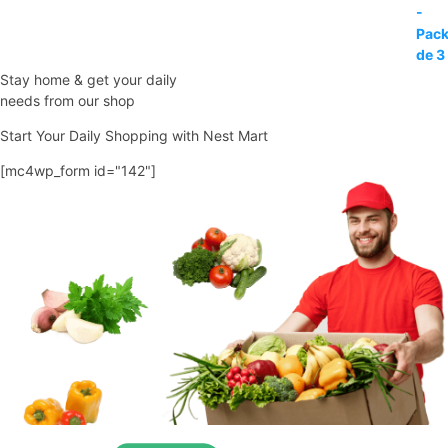
era:
es:
35,95€.
30,50€.
Stay home & get your daily
needs from our shop
Start Your Daily Shopping with
Nest Mart
[mc4wp_form id="142"]