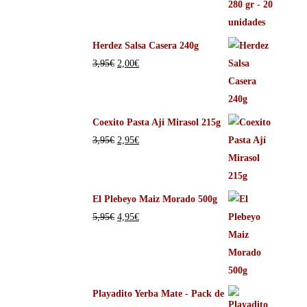
Herdez Salsa Casera 240g
3,95
€
2,00
€
Coexito Pasta Ají Mirasol 215g
3,95
€
2,95
€
El Plebeyo Maiz Morado 500g
5,95
€
4,95
€
Playadito Yerba Mate - Pack de