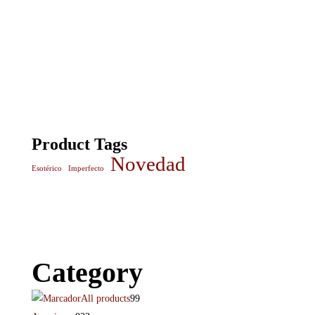
Product Tags
Novedad
Esotérico
Imperfecto
Category
All products
99