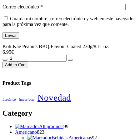
Correo electrónico
*
Guarda mi nombre, correo electrónico y web en este navegador
para la próxima vez que comente.
Koh-Kae Peanuts BBQ Flavour Coated 230g/8.11 oz.
6,95
€
Koh-
Kae
Add to Cart
Peanuts
BBQ
Flavour
Product Tags
Coated
230g/8.11
Novedad
oz.
Esotérico
Imperfecto
cantidad
Category
99
All products
99
823
productos
Americano
823
productos
92
Bebidas Americanas
92