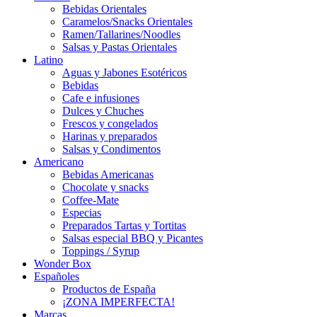
Bebidas Orientales
Caramelos/Snacks Orientales
Ramen/Tallarines/Noodles
Salsas y Pastas Orientales
Latino
Aguas y Jabones Esotéricos
Bebidas
Cafe e infusiones
Dulces y Chuches
Frescos y congelados
Harinas y preparados
Salsas y Condimentos
Americano
Bebidas Americanas
Chocolate y snacks
Coffee-Mate
Especias
Preparados Tartas y Tortitas
Salsas especial BBQ y Picantes
Toppings / Syrup
Wonder Box
Españoles
Productos de España
¡ZONA IMPERFECTA!
Marcas