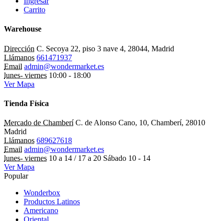
Ingresar
Carrito
Warehouse
Dirección
C. Secoya 22, piso 3 nave 4, 28044, Madrid
Llámanos
661471937
Email
admin@wondermarket.es
lunes- viernes
10:00 - 18:00
Ver Mapa
Tienda Física
Mercado de Chamberí
C. de Alonso Cano, 10, Chamberí, 28010
Madrid
Llámanos
689627618
Email
admin@wondermarket.es
lunes- viernes
10 a 14 / 17 a 20 Sábado 10 - 14
Ver Mapa
Popular
Wonderbox
Productos Latinos
Americano
Oriental