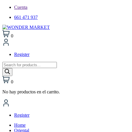
Cuenta
661 471 937
0
Register
Búsqueda
de
productos
0
No hay productos en el carrito.
Register
Home
Oriental