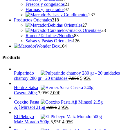
productos
21
Frescos y congelados
21
97
productos
Harinas y preparados
97
productos
237
Salsas y Condimentos
237
318
productos
Productos Orientales
318
productos
27
Bebidas Orientales
27
productos
23
Caramelos/Snacks Orientales
23
83
productos
Ramen/Tallarines/Noodles
83
productos
126
Salsas y Pastas Orientales
126
104
productos
Wonder Box
104
productos
Products
Pulparindo
El
El
chamoy 280 gr - 20 unidades
7,95
€
5,95
€
precio
precio
Herdez Salsa
original
actual
El
El
Casera 240g
3,95
€
2,00
€
era:
es:
precio
precio
7,95€.
5,95€.
Coexito Pasta
original
actual
El
El
Ají Mirasol 215g
3,95
€
2,95
€
era:
es:
precio
precio
3,95€.
2,00€.
El Plebeyo
original
actual
El
El
Maiz Morado 500g
5,95
€
4,95
€
era:
es:
precio
precio
3,95€.
2,95€.