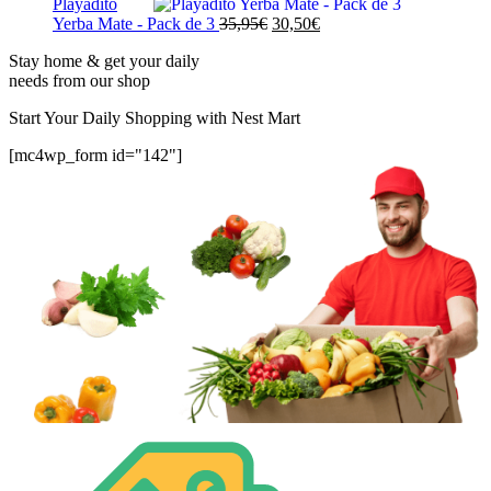
Playadito
original
actual
El
El
Yerba Mate - Pack de 3
35,95
€
30,50
€
era:
es:
precio
precio
5,95€.
4,95€.
Stay home & get your daily
original
actual
needs from our shop
era:
es:
35,95€.
30,50€.
Start Your Daily Shopping with
Nest Mart
[mc4wp_form id="142"]