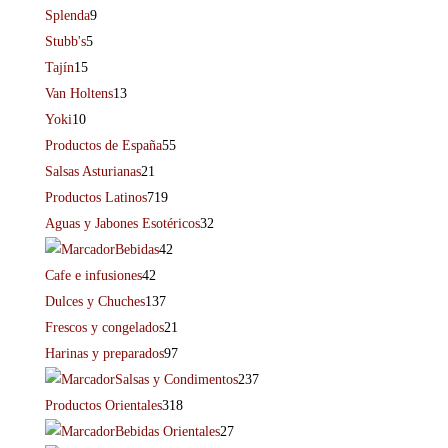
Splenda
9
Stubb's
5
Tajín
15
Van Holtens
13
Yoki
10
Productos de España
55
Salsas Asturianas
21
Productos Latinos
719
Aguas y Jabones Esotéricos
32
Bebidas
42
Cafe e infusiones
42
Dulces y Chuches
137
Frescos y congelados
21
Harinas y preparados
97
Salsas y Condimentos
237
Productos Orientales
318
Bebidas Orientales
27