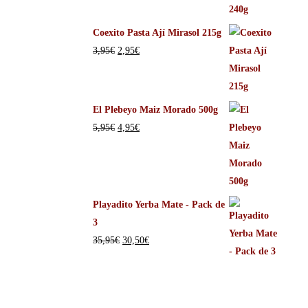
Coexito Pasta Ají Mirasol 215g
3,95
€
2,95
€
El Plebeyo Maiz Morado 500g
5,95
€
4,95
€
Playadito Yerba Mate - Pack de
3
35,95
€
30,50
€