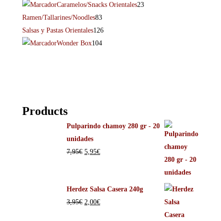
Caramelos/Snacks Orientales
23
Ramen/Tallarines/Noodles
83
Salsas y Pastas Orientales
126
Wonder Box
104
Products
Pulparindo chamoy 280 gr - 20
unidades
7,95
€
5,95
€
Herdez Salsa Casera 240g
3,95
€
2,00
€