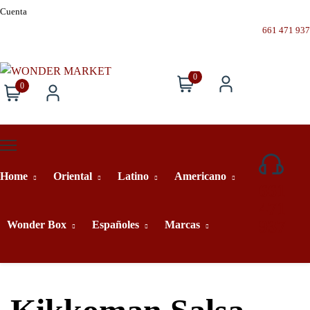
Cuenta
661 471 937
0
0
Home
Oriental
Latino
Americano
661
471
937
Wonder Box
Españoles
Marcas