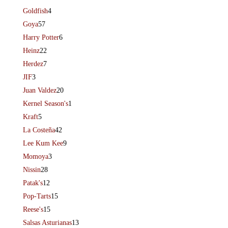
Goldfish
4
Goya
57
Harry Potter
6
Heinz
22
Herdez
7
JIF
3
Juan Valdez
20
Kernel Season's
1
Kraft
5
La Costeña
42
Lee Kum Kee
9
Momoya
3
Nissin
28
Patak's
12
Pop-Tarts
15
Reese's
15
Salsas Asturianas
13