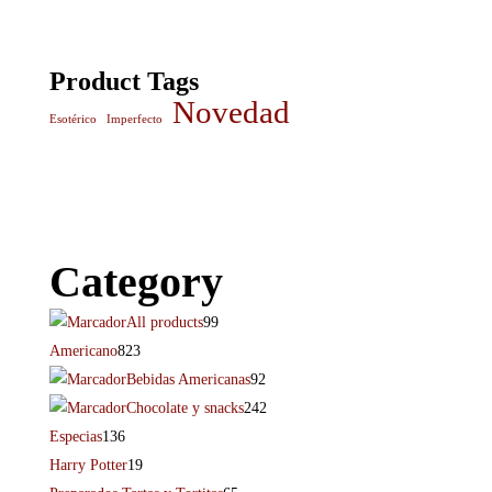
Product Tags
Novedad
Esotérico
Imperfecto
Category
All products
99
Americano
823
Bebidas Americanas
92
Chocolate y snacks
242
Especias
136
Harry Potter
19