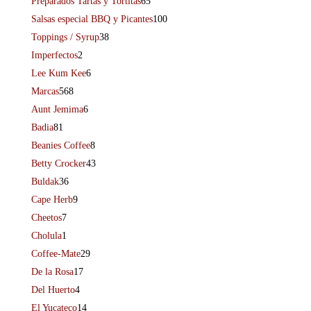
Preparados Tartas y Tortitas
65
Salsas especial BBQ y Picantes
100
Toppings / Syrup
38
Imperfectos
2
Lee Kum Kee
6
Marcas
568
Aunt Jemima
6
Badia
81
Beanies Coffee
8
Betty Crocker
43
Buldak
36
Cape Herb
9
Cheetos
7
Cholula
1
Coffee-Mate
29
De la Rosa
17
Del Huerto
4
El Yucateco
14