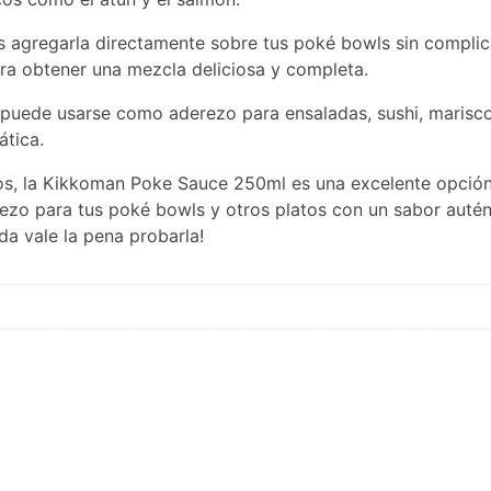
des agregarla directamente sobre tus poké bowls sin compli
ara obtener una mezcla deliciosa y completa.
 puede usarse como aderezo para ensaladas, sushi, marisco
ática.
ros, la Kikkoman Poke Sauce 250ml es una excelente opción
erezo para tus poké bowls y otros platos con un sabor autént
da vale la pena probarla!