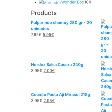
104
prod
Wonder Box
104
productos
Products
Pulparindo chamoy 280 gr - 20
unidades
El
El
7,95
€
5,95
€
precio
precio
original
actual
era:
es:
7,95€.
5,95€.
Herdez Salsa Casera 240g
El
El
3,95
€
2,00
€
precio
precio
original
actual
era:
es:
3,95€.
2,00€.
Coexito Pasta Ají Mirasol 215g
El
El
3,95
€
2,95
€
precio
precio