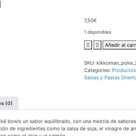
l
7,50
€
1 disponibles
Kikkoman
Añadir al carr
Poke
Sauce
SKU:
kikkoman_poke_
250ml
Categories:
Productos
cantidad
Salsas y Pastas Orient
es (0)
ké bowls un sabor equilibrado, con una mezcla de sabore
ón de ingredientes como la salsa de soja, el vinagre de ar
cos como el atún y el salmón.