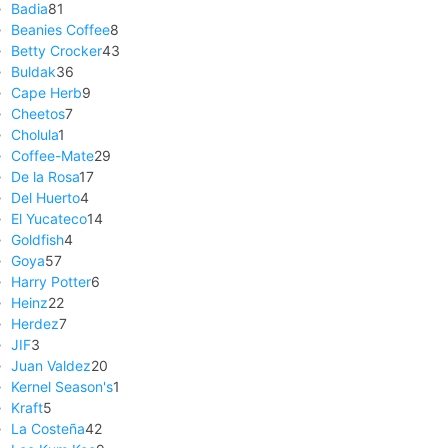
Badia
81
Beanies Coffee
8
Betty Crocker
43
Buldak
36
Cape Herb
9
Cheetos
7
Cholula
1
Coffee-Mate
29
De la Rosa
17
Del Huerto
4
El Yucateco
14
Goldfish
4
Goya
57
Harry Potter
6
Heinz
22
Herdez
7
JIF
3
Juan Valdez
20
Kernel Season's
1
Kraft
5
La Costeña
42