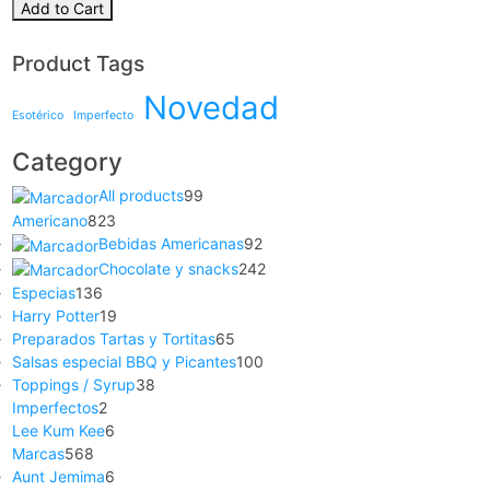
Add to Cart
Product Tags
Novedad
Esotérico
Imperfecto
Category
All products
99
Americano
823
Bebidas Americanas
92
Chocolate y snacks
242
Especias
136
Harry Potter
19
Preparados Tartas y Tortitas
65
Salsas especial BBQ y Picantes
100
Toppings / Syrup
38
Imperfectos
2
Lee Kum Kee
6
Marcas
568
Aunt Jemima
6