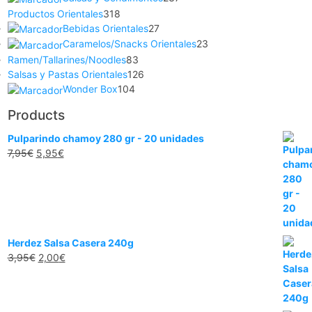
Productos Orientales
318
Bebidas Orientales
27
Caramelos/Snacks Orientales
23
Ramen/Tallarines/Noodles
83
Salsas y Pastas Orientales
126
Wonder Box
104
Products
Pulparindo chamoy 280 gr - 20 unidades
7,95
€
5,95
€
Herdez Salsa Casera 240g
3,95
€
2,00
€