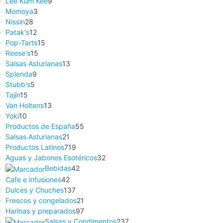
Lee Kum Kee
9
Momoya
3
Nissin
28
Patak's
12
Pop-Tarts
15
Reese's
15
Salsas Asturianas
13
Splenda
9
Stubb's
5
Tajín
15
Van Holtens
13
Yoki
10
Productos de España
55
Salsas Asturianas
21
Productos Latinos
719
Aguas y Jabones Esotéricos
32
Bebidas
42
Cafe e infusiones
42
Dulces y Chuches
137
Frescos y congelados
21
Harinas y preparados
97
Salsas y Condimentos
237