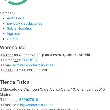
Company
Aviso Legal
Envios y devoluciones
Sobre Nosotros
Ingresar
Carrito
Warehouse
Dirección
C. Secoya 22, piso 3 nave 4, 28044, Madrid
Llámanos
661471937
Email
admin@wondermarket.es
lunes- viernes
10:00 - 18:00
Ver Mapa
Tienda Física
Mercado de Chamberí
C. de Alonso Cano, 10, Chamberí, 28010
Madrid
Llámanos
689627618
Email
admin@wondermarket.es
lunes- viernes
10 a 14 / 17 a 20 Sábado 10 - 14