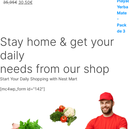
El
El
35,95
€
30,50
€
precio
precio
original
actual
era:
es:
35,95€.
30,50€.
Stay home & get your
daily
needs from our shop
Start Your Daily Shopping with
Nest Mart
[mc4wp_form id="142"]