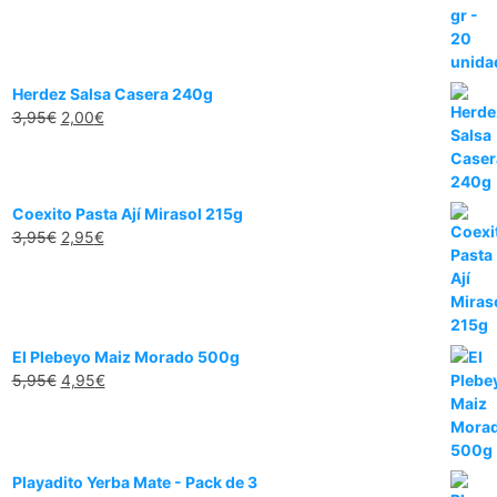
era:
es:
7,95€.
5,95€.
Herdez Salsa Casera 240g
El
El
3,95
€
2,00
€
precio
precio
original
actual
era:
es:
3,95€.
2,00€.
Coexito Pasta Ají Mirasol 215g
El
El
3,95
€
2,95
€
precio
precio
original
actual
era:
es:
3,95€.
2,95€.
El Plebeyo Maiz Morado 500g
El
El
5,95
€
4,95
€
precio
precio
original
actual
era:
es:
5,95€.
4,95€.
Playadito Yerba Mate - Pack de 3