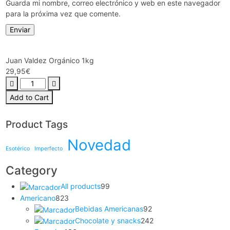
Guarda mi nombre, correo electrónico y web en este navegador
para la próxima vez que comente.
Juan Valdez Orgánico 1kg
29,95
€
Juan
Valdez
Add to Cart
Orgánico
1kg
Product Tags
cantidad
Novedad
Esotérico
Imperfecto
Category
99
All products
99
productos
823
Americano
823
productos
92
Bebidas Americanas
92
productos
242
Chocolate y snacks
242