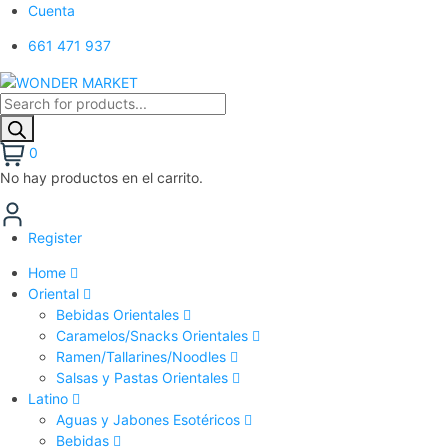
Cuenta
661 471 937
Búsqueda
de
productos
0
No hay productos en el carrito.
Register
Home
Oriental
Bebidas Orientales
Caramelos/Snacks Orientales
Ramen/Tallarines/Noodles
Salsas y Pastas Orientales
Latino
Aguas y Jabones Esotéricos
Bebidas