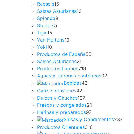
Reese's
15
Salsas Asturianas
13
Splenda
9
Stubb's
5
Tajín
15
Van Holtens
13
Yoki
10
Productos de España
55
Salsas Asturianas
21
Productos Latinos
719
Aguas y Jabones Esotéricos
32
Bebidas
42
Cafe e infusiones
42
Dulces y Chuches
137
Frescos y congelados
21
Harinas y preparados
97
Salsas y Condimentos
237
Productos Orientales
318