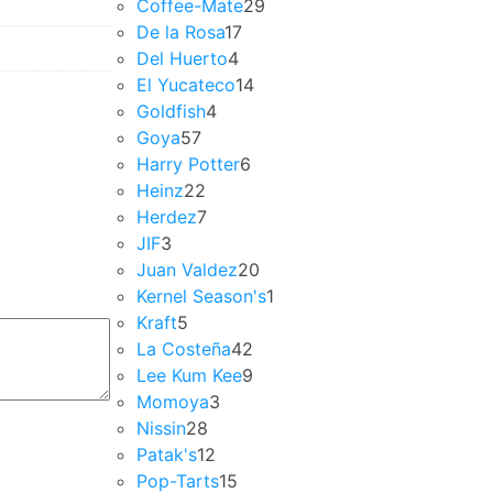
Coffee-Mate
29
De la Rosa
17
Del Huerto
4
El Yucateco
14
Goldfish
4
Goya
57
Harry Potter
6
Heinz
22
Herdez
7
JIF
3
Juan Valdez
20
Kernel Season's
1
Kraft
5
La Costeña
42
Lee Kum Kee
9
Momoya
3
Nissin
28
Patak's
12
Pop-Tarts
15