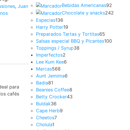
Bebidas Americanas
92
usiones
,
Juan
Chocolate y snacks
242
inos
Especias
136
Harry Potter
19
Preparados Tartas y Tortitas
65
Salsas especial BBQ y Picantes
100
Toppings / Syrup
38
Imperfectos
2
Lee Kum Kee
6
Marcas
568
Aunt Jemima
6
Badia
81
deal para
Beanies Coffee
8
los cafés
Betty Crocker
43
Buldak
36
Cape Herb
9
Cheetos
7
Cholula
1