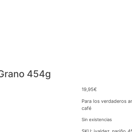
 Grano 454g
19,95
€
Para los verdaderos a
café
Sin existencias
SKU:
jvaldez_nariño_4