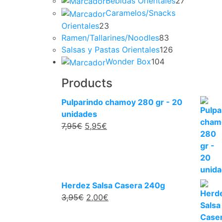
Bebidas Orientales
27
Caramelos/Snacks
Orientales
23
Ramen/Tallarines/Noodles
83
Salsas y Pastas Orientales
126
Wonder Box
104
Products
Pulparindo chamoy 280 gr - 20
unidades
7,95
€
5,95
€
Herdez Salsa Casera 240g
3,95
€
2,00
€