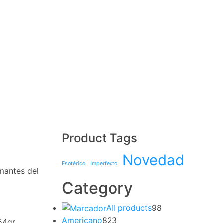
Product Tags
Novedad
Esotérico
Imperfecto
mantes del
Category
All products
98
Americano
823
54gr