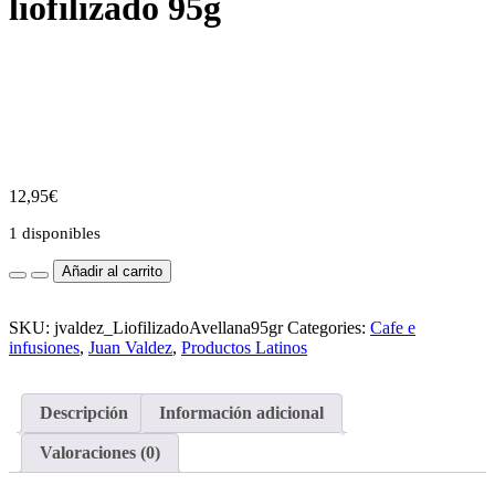
liofilizado 95g
12,95
€
1 disponibles
Juan
Añadir al carrito
Valdez
café
avellana
SKU:
jvaldez_LiofilizadoAvellana95gr
Categories:
Cafe e
liofilizado
infusiones
,
Juan Valdez
,
Productos Latinos
95g
cantidad
Descripción
Información adicional
Valoraciones (0)