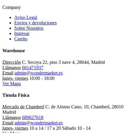
Company
Aviso Legal
Envios y devoluciones
Sobre Nosotros
Ingresar
Carrito
Warehouse
Dirección
C. Secoya 22, piso 3 nave 4, 28044, Madrid
Llámanos
661471937
Email
admin@wondermarket.es
lunes- viernes
10:00 - 18:00
Ver Mapa
Tienda Física
Mercado de Chamberí
C. de Alonso Cano, 10, Chamberí, 28010
Madrid
Llámanos
689627618
Email
admin@wondermarket.es
lunes- viernes
10 a 14 / 17 a 20 Sábado 10 - 14