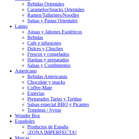
Bebidas Orientales
Caramelos/Snacks Orientales
Ramen/Tallarines/Noodles
Salsas y Pastas Orientales
Latino
Aguas y Jabones Esotéricos
Bebidas
Cafe e infusiones
Dulces y Chuches
Frescos y congelados
Harinas y preparados
Salsas y Condimentos
Americano
Bebidas Americanas
Chocolate y snacks
Coffee-Mate
Especias
Preparados Tartas y Tortitas
Salsas especial BBQ y Picantes
Toppings / Syrup
Wonder Box
Españoles
Productos de España
¡ZONA IMPERFECTA!
Marcas