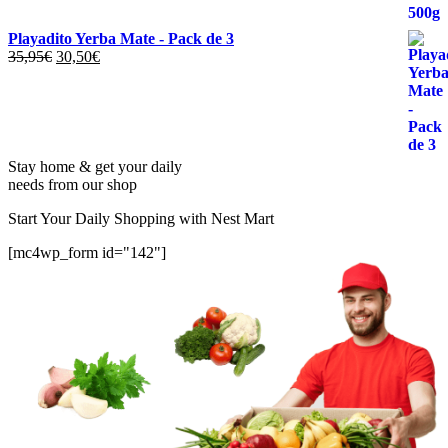
era:
es:
5,95€.
4,95€.
Playadito Yerba Mate - Pack de 3
El
El
35,95
€
30,50
€
precio
precio
original
actual
era:
es:
35,95€.
30,50€.
Stay home & get your daily
needs from our shop
Start Your Daily Shopping with
Nest Mart
[mc4wp_form id="142"]