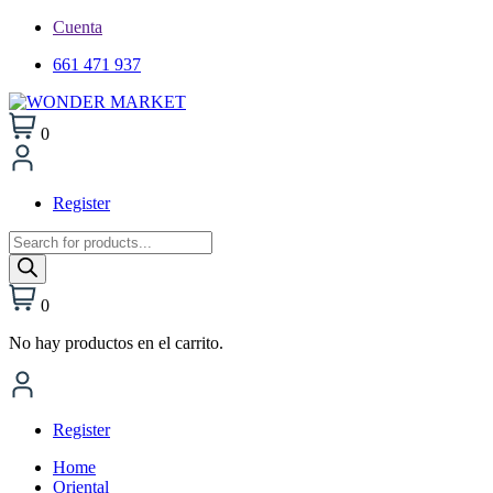
Cuenta
661 471 937
0
Register
Búsqueda
de
productos
0
No hay productos en el carrito.
Register
Home
Oriental