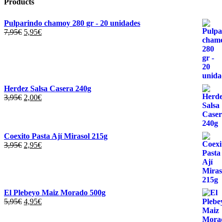
Products
Pulparindo chamoy 280 gr - 20 unidades
El
El
7,95
€
5,95
€
precio
precio
original
actual
era:
es:
7,95€.
5,95€.
Herdez Salsa Casera 240g
El
El
3,95
€
2,00
€
precio
precio
original
actual
era:
es:
3,95€.
2,00€.
Coexito Pasta Ají Mirasol 215g
El
El
3,95
€
2,95
€
precio
precio
original
actual
era:
es:
3,95€.
2,95€.
El Plebeyo Maiz Morado 500g
El
El
5,95
€
4,95
€
precio
precio
original
actual