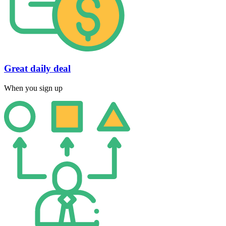
Great daily deal
When you sign up