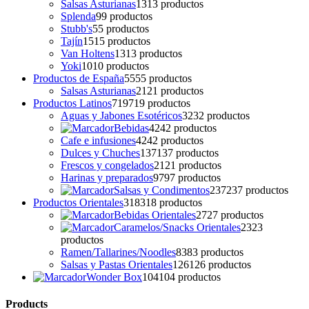
Salsas Asturianas
13
13 productos
Splenda
9
9 productos
Stubb's
5
5 productos
Tajín
15
15 productos
Van Holtens
13
13 productos
Yoki
10
10 productos
Productos de España
55
55 productos
Salsas Asturianas
21
21 productos
Productos Latinos
719
719 productos
Aguas y Jabones Esotéricos
32
32 productos
Bebidas
42
42 productos
Cafe e infusiones
42
42 productos
Dulces y Chuches
137
137 productos
Frescos y congelados
21
21 productos
Harinas y preparados
97
97 productos
Salsas y Condimentos
237
237 productos
Productos Orientales
318
318 productos
Bebidas Orientales
27
27 productos
Caramelos/Snacks Orientales
23
23
productos
Ramen/Tallarines/Noodles
83
83 productos
Salsas y Pastas Orientales
126
126 productos
Wonder Box
104
104 productos
Products