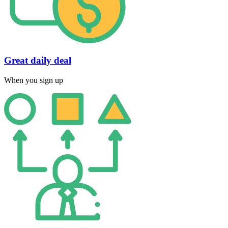
Great daily deal
When you sign up