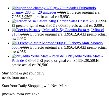
Pulparindo
chamoy 280 gr - 20 unidades
7,95
€
El precio original era:
7,95€.
5,95
€
El precio actual es: 5,95€.
Herdez Salsa Casera 240g
3,95
€
El precio original era: 3,95€.
2,00
€
El precio actual es: 2,00€.
Coexito Pasta Ají Mirasol
215g
3,95
€
El precio original era: 3,95€.
2,95
€
El precio actual
es: 2,95€.
El Plebeyo Maiz Morado
500g
5,95
€
El precio original era: 5,95€.
4,95
€
El precio actual
es: 4,95€.
Playadito Yerba Mate -
Pack de 3
35,95
€
El precio original era: 35,95€.
30,50
€
El
precio actual es: 30,50€.
Stay home & get your daily
needs from our shop
Start Your Daily Shopping with
Nest Mart
[mc4wp_form id="142"]