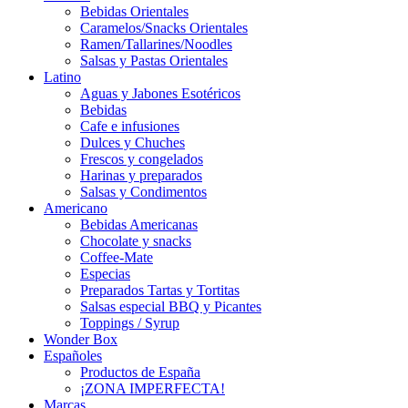
Bebidas Orientales
Caramelos/Snacks Orientales
Ramen/Tallarines/Noodles
Salsas y Pastas Orientales
Latino
Aguas y Jabones Esotéricos
Bebidas
Cafe e infusiones
Dulces y Chuches
Frescos y congelados
Harinas y preparados
Salsas y Condimentos
Americano
Bebidas Americanas
Chocolate y snacks
Coffee-Mate
Especias
Preparados Tartas y Tortitas
Salsas especial BBQ y Picantes
Toppings / Syrup
Wonder Box
Españoles
Productos de España
¡ZONA IMPERFECTA!
Marcas