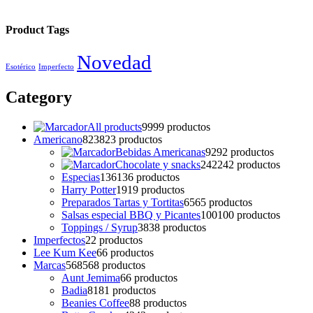
Product Tags
Novedad
Esotérico
Imperfecto
Category
All products
99
99 productos
Americano
823
823 productos
Bebidas Americanas
92
92 productos
Chocolate y snacks
242
242 productos
Especias
136
136 productos
Harry Potter
19
19 productos
Preparados Tartas y Tortitas
65
65 productos
Salsas especial BBQ y Picantes
100
100 productos
Toppings / Syrup
38
38 productos
Imperfectos
2
2 productos
Lee Kum Kee
6
6 productos
Marcas
568
568 productos
Aunt Jemima
6
6 productos
Badia
81
81 productos
Beanies Coffee
8
8 productos