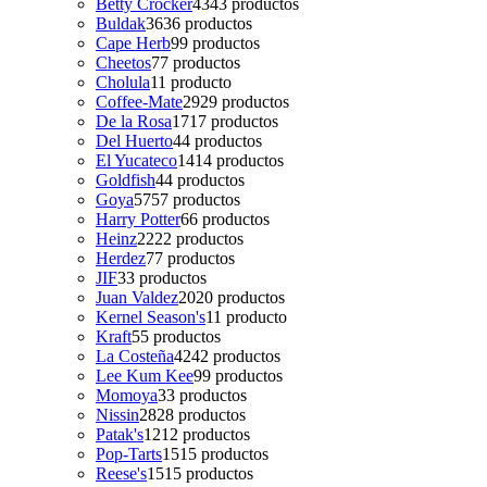
Betty Crocker
43
43 productos
Buldak
36
36 productos
Cape Herb
9
9 productos
Cheetos
7
7 productos
Cholula
1
1 producto
Coffee-Mate
29
29 productos
De la Rosa
17
17 productos
Del Huerto
4
4 productos
El Yucateco
14
14 productos
Goldfish
4
4 productos
Goya
57
57 productos
Harry Potter
6
6 productos
Heinz
22
22 productos
Herdez
7
7 productos
JIF
3
3 productos
Juan Valdez
20
20 productos
Kernel Season's
1
1 producto
Kraft
5
5 productos
La Costeña
42
42 productos
Lee Kum Kee
9
9 productos
Momoya
3
3 productos
Nissin
28
28 productos
Patak's
12
12 productos
Pop-Tarts
15
15 productos
Reese's
15
15 productos