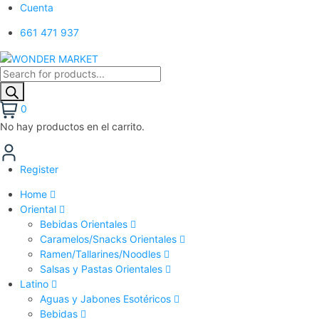
Cuenta
661 471 937
Búsqueda
de
productos
0
No hay productos en el carrito.
Register
Home
Oriental
Bebidas Orientales
Caramelos/Snacks Orientales
Ramen/Tallarines/Noodles
Salsas y Pastas Orientales
Latino
Aguas y Jabones Esotéricos
Bebidas