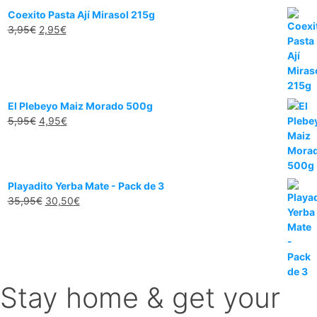
3,95€.
2,00€.
Coexito Pasta Ají Mirasol 215g
El
El
3,95
€
2,95
€
precio
precio
original
actual
era:
es:
3,95€.
2,95€.
El Plebeyo Maiz Morado 500g
El
El
5,95
€
4,95
€
precio
precio
original
actual
era:
es:
5,95€.
4,95€.
Playadito Yerba Mate - Pack de 3
El
El
35,95
€
30,50
€
precio
precio
original
actual
era:
es:
35,95€.
30,50€.
Stay home & get your