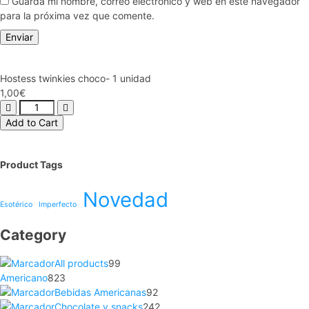
Guarda mi nombre, correo electrónico y web en este navegador
para la próxima vez que comente.
Hostess twinkies choco- 1 unidad
1,00
€
Add to Cart
Product Tags
Novedad
Esotérico
Imperfecto
Category
All products
99
Americano
823
Bebidas Americanas
92
Chocolate y snacks
242