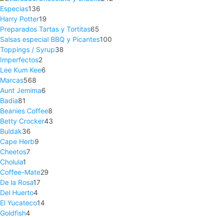
Especias
136
Harry Potter
19
Preparados Tartas y Tortitas
65
Salsas especial BBQ y Picantes
100
Toppings / Syrup
38
Imperfectos
2
Lee Kum Kee
6
Marcas
568
Aunt Jemima
6
Badia
81
Beanies Coffee
8
Betty Crocker
43
Buldak
36
Cape Herb
9
Cheetos
7
Cholula
1
Coffee-Mate
29
De la Rosa
17
Del Huerto
4
El Yucateco
14
Goldfish
4