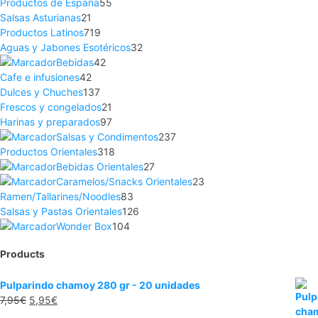
Productos de España
55
Salsas Asturianas
21
Productos Latinos
719
Aguas y Jabones Esotéricos
32
Bebidas
42
Cafe e infusiones
42
Dulces y Chuches
137
Frescos y congelados
21
Harinas y preparados
97
Salsas y Condimentos
237
Productos Orientales
318
Bebidas Orientales
27
Caramelos/Snacks Orientales
23
Ramen/Tallarines/Noodles
83
Salsas y Pastas Orientales
126
Wonder Box
104
Products
Pulparindo chamoy 280 gr - 20 unidades
7,95
€
5,95
€