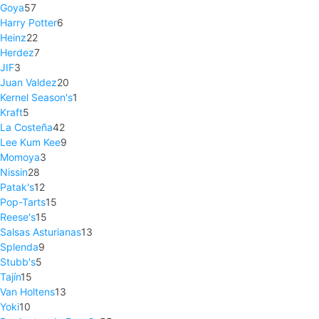
Goya
57
Harry Potter
6
Heinz
22
Herdez
7
JIF
3
Juan Valdez
20
Kernel Season's
1
Kraft
5
La Costeña
42
Lee Kum Kee
9
Momoya
3
Nissin
28
Patak's
12
Pop-Tarts
15
Reese's
15
Salsas Asturianas
13
Splenda
9
Stubb's
5
Tajín
15
Van Holtens
13
Yoki
10