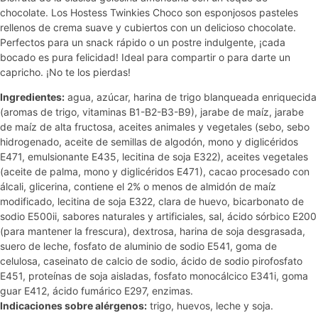
chocolate. Los Hostess Twinkies Choco son esponjosos pasteles
rellenos de crema suave y cubiertos con un delicioso chocolate.
Perfectos para un snack rápido o un postre indulgente, ¡cada
bocado es pura felicidad! Ideal para compartir o para darte un
capricho. ¡No te los pierdas!
Ingredientes:
agua, azúcar, harina de trigo blanqueada enriquecida
(aromas de trigo, vitaminas B1-B2-B3-B9), jarabe de maíz, jarabe
de maíz de alta fructosa, aceites animales y vegetales (sebo, sebo
hidrogenado, aceite de semillas de algodón, mono y diglicéridos
E471, emulsionante E435, lecitina de soja E322), aceites vegetales
(aceite de palma, mono y diglicéridos E471), cacao procesado con
álcali, glicerina, contiene el 2% o menos de almidón de maíz
modificado, lecitina de soja E322, clara de huevo, bicarbonato de
sodio E500ii, sabores naturales y artificiales, sal, ácido sórbico E200
(para mantener la frescura), dextrosa, harina de soja desgrasada,
suero de leche, fosfato de aluminio de sodio E541, goma de
celulosa, caseinato de calcio de sodio, ácido de sodio pirofosfato
E451, proteínas de soja aisladas, fosfato monocálcico E341i, goma
guar E412, ácido fumárico E297, enzimas.
Indicaciones sobre alérgenos:
trigo, huevos, leche y soja.