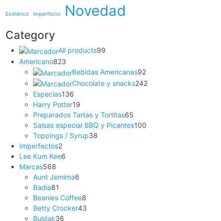
Novedad
Esotérico
Imperfecto
Category
All products
99
Americano
823
Bebidas Americanas
92
Chocolate y snacks
242
Especias
136
Harry Potter
19
Preparados Tartas y Tortitas
65
Salsas especial BBQ y Picantes
100
Toppings / Syrup
38
Imperfectos
2
Lee Kum Kee
6
Marcas
568
Aunt Jemima
6
Badia
81
Beanies Coffee
8
Betty Crocker
43
Buldak
36