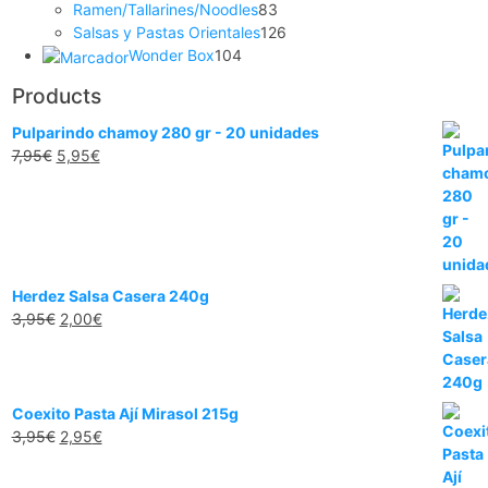
Ramen/Tallarines/Noodles
83
Salsas y Pastas Orientales
126
Wonder Box
104
Products
Pulparindo chamoy 280 gr - 20 unidades
7,95
€
5,95
€
Herdez Salsa Casera 240g
3,95
€
2,00
€
Coexito Pasta Ají Mirasol 215g
3,95
€
2,95
€