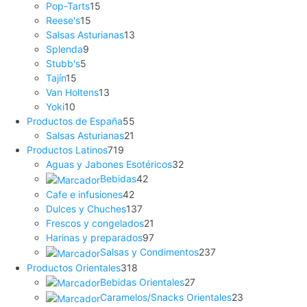
Pop-Tarts
15
Reese's
15
Salsas Asturianas
13
Splenda
9
Stubb's
5
Tajín
15
Van Holtens
13
Yoki
10
Productos de España
55
Salsas Asturianas
21
Productos Latinos
719
Aguas y Jabones Esotéricos
32
Bebidas
42
Cafe e infusiones
42
Dulces y Chuches
137
Frescos y congelados
21
Harinas y preparados
97
Salsas y Condimentos
237
Productos Orientales
318
Bebidas Orientales
27
Caramelos/Snacks Orientales
23