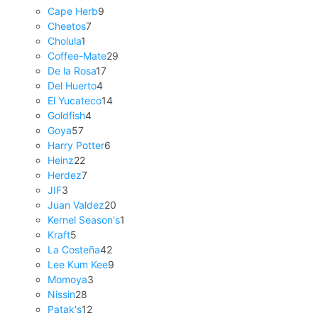
Cape Herb
9
Cheetos
7
Cholula
1
Coffee-Mate
29
De la Rosa
17
Del Huerto
4
El Yucateco
14
Goldfish
4
Goya
57
Harry Potter
6
Heinz
22
Herdez
7
JIF
3
Juan Valdez
20
Kernel Season's
1
Kraft
5
La Costeña
42
Lee Kum Kee
9
Momoya
3
Nissin
28
Patak's
12