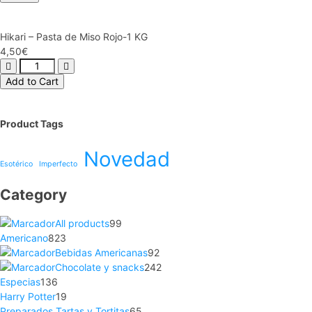
Hikari – Pasta de Miso Rojo-1 KG
4,50
€
Add to Cart
Product Tags
Novedad
Esotérico
Imperfecto
Category
All products
99
Americano
823
Bebidas Americanas
92
Chocolate y snacks
242
Especias
136
Harry Potter
19
Preparados Tartas y Tortitas
65