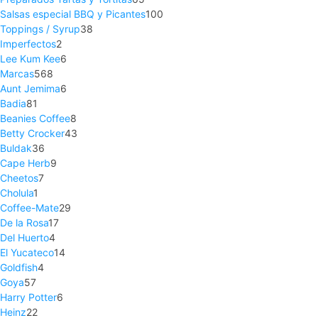
Salsas especial BBQ y Picantes
100
Toppings / Syrup
38
Imperfectos
2
Lee Kum Kee
6
Marcas
568
Aunt Jemima
6
Badia
81
Beanies Coffee
8
Betty Crocker
43
Buldak
36
Cape Herb
9
Cheetos
7
Cholula
1
Coffee-Mate
29
De la Rosa
17
Del Huerto
4
El Yucateco
14
Goldfish
4
Goya
57
Harry Potter
6
Heinz
22