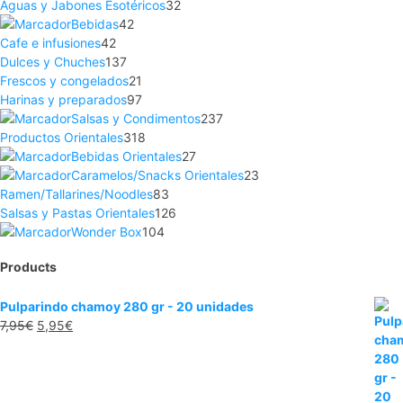
Aguas y Jabones Esotéricos
32
Bebidas
42
Cafe e infusiones
42
Dulces y Chuches
137
Frescos y congelados
21
Harinas y preparados
97
Salsas y Condimentos
237
Productos Orientales
318
Bebidas Orientales
27
Caramelos/Snacks Orientales
23
Ramen/Tallarines/Noodles
83
Salsas y Pastas Orientales
126
Wonder Box
104
Products
Pulparindo chamoy 280 gr - 20 unidades
7,95
€
5,95
€