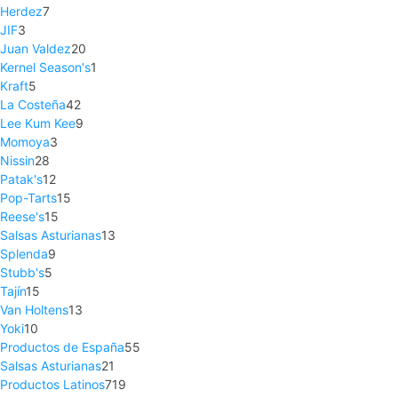
Herdez
7
JIF
3
Juan Valdez
20
Kernel Season's
1
Kraft
5
La Costeña
42
Lee Kum Kee
9
Momoya
3
Nissin
28
Patak's
12
Pop-Tarts
15
Reese's
15
Salsas Asturianas
13
Splenda
9
Stubb's
5
Tajín
15
Van Holtens
13
Yoki
10
Productos de España
55
Salsas Asturianas
21
Productos Latinos
719