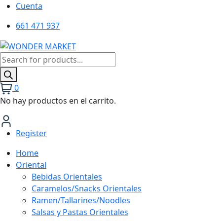
Cuenta
661 471 937
Búsqueda
de
productos
0
No hay productos en el carrito.
Register
Home
Oriental
Bebidas Orientales
Caramelos/Snacks Orientales
Ramen/Tallarines/Noodles
Salsas y Pastas Orientales