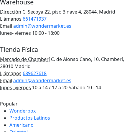
Warehouse
Dirección
C. Secoya 22, piso 3 nave 4, 28044, Madrid
Llámanos
661471937
Email
admin@wondermarket.es
lunes- viernes
10:00 - 18:00
Ver Mapa
Tienda Física
Mercado de Chamberí
C. de Alonso Cano, 10, Chamberí,
28010 Madrid
Llámanos
689627618
Email
admin@wondermarket.es
lunes- viernes
10 a 14 / 17 a 20 Sábado 10 - 14
Ver Mapa
Popular
Wonderbox
Productos Latinos
Americano
Oriental