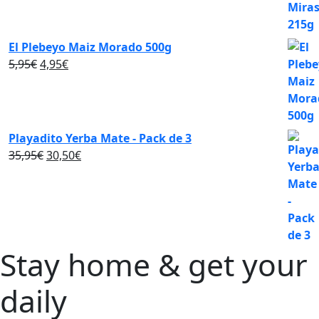
era:
es:
3,95€.
2,95€.
El Plebeyo Maiz Morado 500g
El
El
5,95
€
4,95
€
precio
precio
original
actual
era:
es:
5,95€.
4,95€.
Playadito Yerba Mate - Pack de 3
El
El
35,95
€
30,50
€
precio
precio
original
actual
era:
es:
35,95€.
30,50€.
Stay home & get your
daily