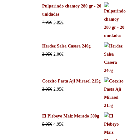
Pulparindo chamoy 280 gr - 20
unidades
7,95
€
5,95
€
Herdez Salsa Casera 240g
3,95
€
2,00
€
Coexito Pasta Ají Mirasol 215g
3,95
€
2,95
€
El Plebeyo Maiz Morado 500g
5,95
€
4,95
€