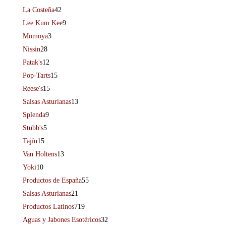
La Costeña
42
Lee Kum Kee
9
Momoya
3
Nissin
28
Patak's
12
Pop-Tarts
15
Reese's
15
Salsas Asturianas
13
Splenda
9
Stubb's
5
Tajín
15
Van Holtens
13
Yoki
10
Productos de España
55
Salsas Asturianas
21
Productos Latinos
719
Aguas y Jabones Esotéricos
32