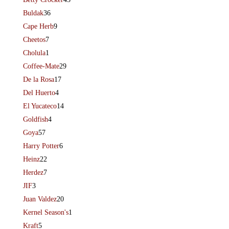
Buldak
36
Cape Herb
9
Cheetos
7
Cholula
1
Coffee-Mate
29
De la Rosa
17
Del Huerto
4
El Yucateco
14
Goldfish
4
Goya
57
Harry Potter
6
Heinz
22
Herdez
7
JIF
3
Juan Valdez
20
Kernel Season's
1
Kraft
5