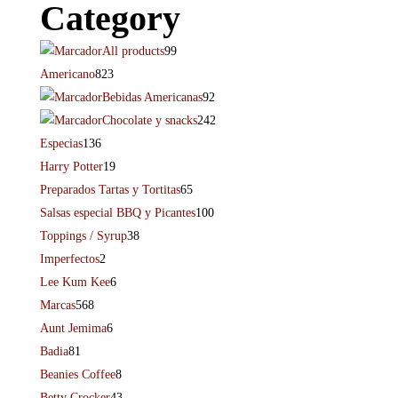
Category
All products
99
Americano
823
Bebidas Americanas
92
Chocolate y snacks
242
Especias
136
Harry Potter
19
Preparados Tartas y Tortitas
65
Salsas especial BBQ y Picantes
100
Toppings / Syrup
38
Imperfectos
2
Lee Kum Kee
6
Marcas
568
Aunt Jemima
6
Badia
81
Beanies Coffee
8
Betty Crocker
43