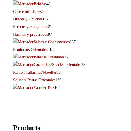
Bebidas
42
Cafe e infusiones
42
Dulces y Chuches
137
Frescos y congelados
21
Harinas y preparados
97
Salsas y Condimentos
237
Productos Orientales
318
Bebidas Orientales
27
Caramelos/Snacks Orientales
23
Ramen/Tallarines/Noodles
83
Salsas y Pastas Orientales
126
Wonder Box
104
Products