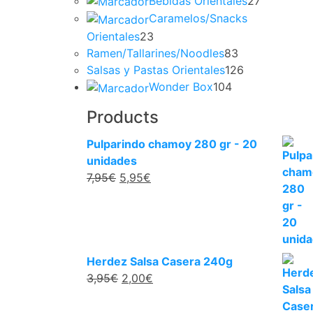
Bebidas Orientales
27
Caramelos/Snacks
Orientales
23
Ramen/Tallarines/Noodles
83
Salsas y Pastas Orientales
126
Wonder Box
104
Products
Pulparindo chamoy 280 gr - 20
unidades
7,95
€
5,95
€
Herdez Salsa Casera 240g
3,95
€
2,00
€