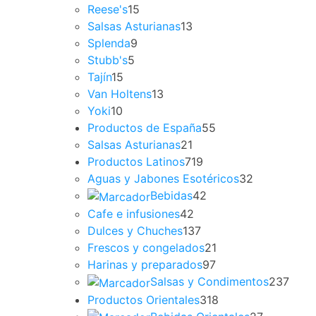
Reese's
15
Salsas Asturianas
13
Splenda
9
Stubb's
5
Tajín
15
Van Holtens
13
Yoki
10
Productos de España
55
Salsas Asturianas
21
Productos Latinos
719
Aguas y Jabones Esotéricos
32
Bebidas
42
Cafe e infusiones
42
Dulces y Chuches
137
Frescos y congelados
21
Harinas y preparados
97
Salsas y Condimentos
237
Productos Orientales
318