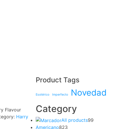
Product Tags
Novedad
Esotérico
Imperfecto
Category
ry Flavour
tegory:
Harry
All products
99
Americano
823