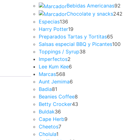
Bebidas Americanas
92
Chocolate y snacks
242
Especias
136
Harry Potter
19
Preparados Tartas y Tortitas
65
Salsas especial BBQ y Picantes
100
Toppings / Syrup
38
Imperfectos
2
Lee Kum Kee
6
Marcas
568
Aunt Jemima
6
Badia
81
Beanies Coffee
8
Betty Crocker
43
Buldak
36
Cape Herb
9
Cheetos
7
Cholula
1