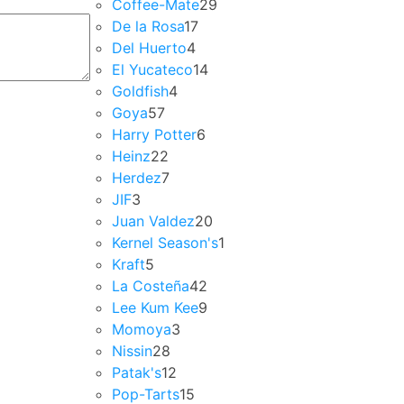
Coffee-Mate
29
De la Rosa
17
Del Huerto
4
El Yucateco
14
Goldfish
4
Goya
57
Harry Potter
6
Heinz
22
Herdez
7
JIF
3
Juan Valdez
20
Kernel Season's
1
Kraft
5
La Costeña
42
Lee Kum Kee
9
Momoya
3
Nissin
28
Patak's
12
Pop-Tarts
15