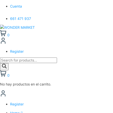
Cuenta
661 471 937
0
Register
Búsqueda
de
productos
0
No hay productos en el carrito.
Register
Home