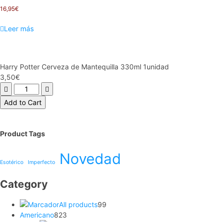
Mantequilla 355ml-
16,95
€
Pack de 4 unidades!
Leer más
Harry Potter Cerveza de Mantequilla 330ml 1unidad
3,50
€
Harry
Potter
Add to Cart
Cerveza
de
Mantequilla
Product Tags
330ml
1unidad
Novedad
cantidad
Esotérico
Imperfecto
Category
99
All products
99
823
productos
Americano
823