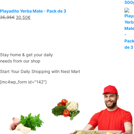
era:
es:
5,95€.
4,95€.
Playadito Yerba Mate - Pack de 3
El
El
35,95
€
30,50
€
precio
precio
original
actual
era:
es:
35,95€.
30,50€.
Stay home & get your daily
needs from our shop
Start Your Daily Shopping with
Nest Mart
[mc4wp_form id="142"]