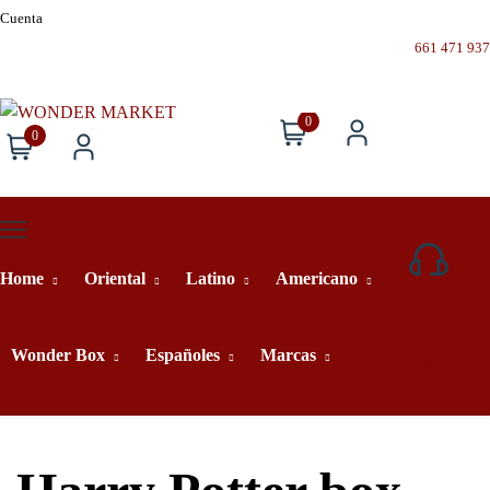
Cuenta
661 471 937
0
0
Home
Oriental
Latino
Americano
661
471
937
Wonder Box
Españoles
Marcas