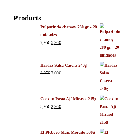
Products
Pulparindo chamoy 280 gr - 20
unidades
7,95
€
5,95
€
Herdez Salsa Casera 240g
3,95
€
2,00
€
Coexito Pasta Ají Mirasol 215g
3,95
€
2,95
€
El Plebeyo Maiz Morado 500g