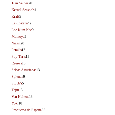
Juan Valdez
20
Kernel Season's
1
Kraft
5
La Costeña
42
Lee Kum Kee
9
Momoya
3
Nissin
28
Patak's
12
Pop-Tarts
15
Reese's
15
Salsas Asturianas
13
Splenda
9
Stubb's
5
Tajín
15
Van Holtens
13
Yoki
10
Productos de España
55