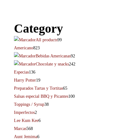
Category
All products
99
Americano
823
Bebidas Americanas
92
Chocolate y snacks
242
Especias
136
Harry Potter
19
Preparados Tartas y Tortitas
65
Salsas especial BBQ y Picantes
100
Toppings / Syrup
38
Imperfectos
2
Lee Kum Kee
6
Marcas
568
Aunt Jemima
6