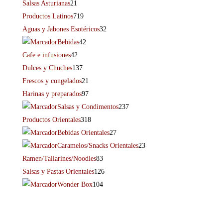
Salsas Asturianas
21
Productos Latinos
719
Aguas y Jabones Esotéricos
32
Bebidas
42
Cafe e infusiones
42
Dulces y Chuches
137
Frescos y congelados
21
Harinas y preparados
97
Salsas y Condimentos
237
Productos Orientales
318
Bebidas Orientales
27
Caramelos/Snacks Orientales
23
Ramen/Tallarines/Noodles
83
Salsas y Pastas Orientales
126
Wonder Box
104