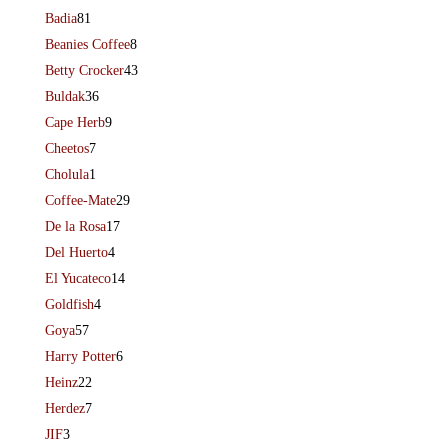
Badia
81
Beanies Coffee
8
Betty Crocker
43
Buldak
36
Cape Herb
9
Cheetos
7
Cholula
1
Coffee-Mate
29
De la Rosa
17
Del Huerto
4
El Yucateco
14
Goldfish
4
Goya
57
Harry Potter
6
Heinz
22
Herdez
7
JIF
3