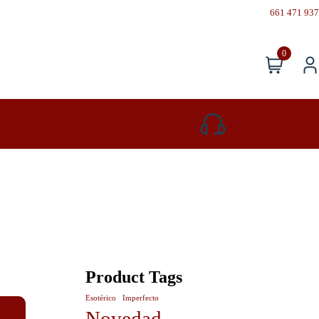
661 471 937
0
661 471 937
Product Tags
Esotérico
Imperfecto
Novedad