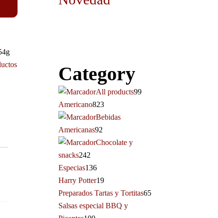
54g
uctos
Category
All products
99
Americano
823
Bebidas
Americanas
92
Chocolate y
snacks
242
Especias
136
Harry Potter
19
Preparados Tartas y Tortitas
65
Salsas especial BBQ y