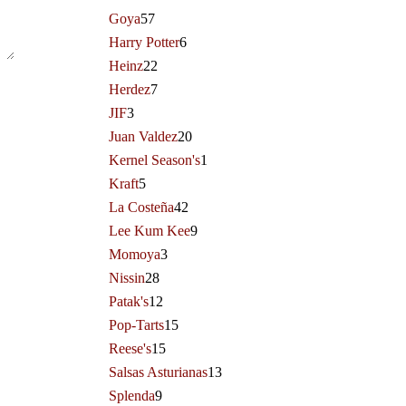
Goya
57
Harry Potter
6
Heinz
22
Herdez
7
JIF
3
Juan Valdez
20
Kernel Season's
1
Kraft
5
La Costeña
42
Lee Kum Kee
9
Momoya
3
Nissin
28
Patak's
12
Pop-Tarts
15
Reese's
15
Salsas Asturianas
13
Splenda
9