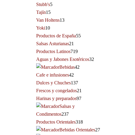
Stubb's
5
Tajín
15
Van Holtens
13
Yoki
10
Productos de España
55
Salsas Asturianas
21
Productos Latinos
719
Aguas y Jabones Esotéricos
32
Bebidas
42
Cafe e infusiones
42
Dulces y Chuches
137
Frescos y congelados
21
Harinas y preparados
97
Salsas y
Condimentos
237
Productos Orientales
318
Bebidas Orientales
27