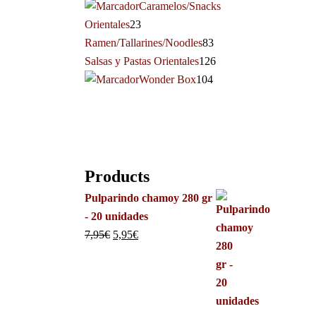
Caramelos/Snacks
Orientales
23
Ramen/Tallarines/Noodles
83
Salsas y Pastas Orientales
126
Wonder Box
104
Products
Pulparindo chamoy 280 gr
- 20 unidades
7,95
€
5,95
€