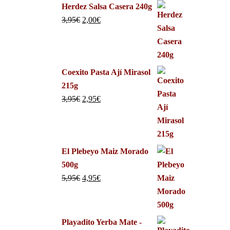
Herdez Salsa Casera 240g
3,95
€
2,00
€
Coexito Pasta Ají Mirasol
215g
3,95
€
2,95
€
El Plebeyo Maiz Morado
500g
5,95
€
4,95
€
Playadito Yerba Mate -