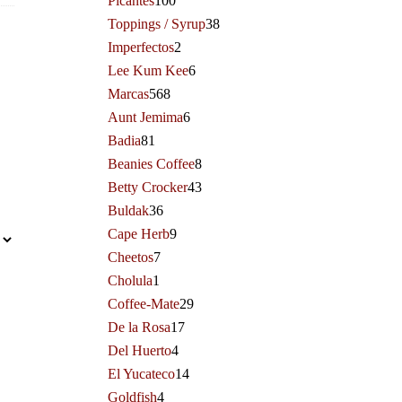
Picantes
100
Toppings / Syrup
38
Imperfectos
2
Lee Kum Kee
6
Marcas
568
Aunt Jemima
6
Badia
81
Beanies Coffee
8
Betty Crocker
43
Buldak
36
Cape Herb
9
Cheetos
7
Cholula
1
Coffee-Mate
29
De la Rosa
17
Del Huerto
4
El Yucateco
14
Goldfish
4