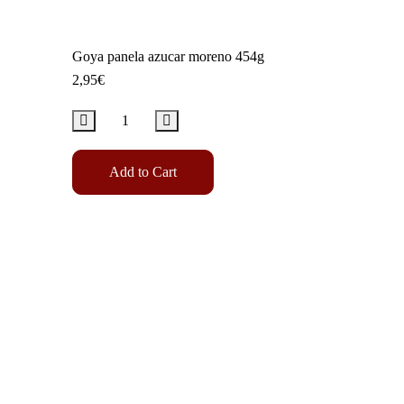
Goya panela azucar moreno 454g
2,95
€
Add to Cart