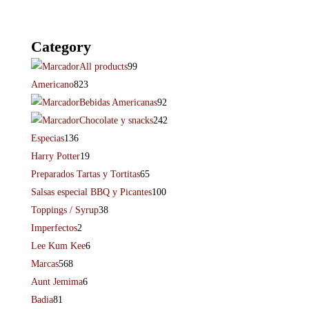
Category
All products
99
Americano
823
Bebidas Americanas
92
Chocolate y snacks
242
Especias
136
Harry Potter
19
Preparados Tartas y Tortitas
65
Salsas especial BBQ y Picantes
100
Toppings / Syrup
38
Imperfectos
2
Lee Kum Kee
6
Marcas
568
Aunt Jemima
6
Badia
81