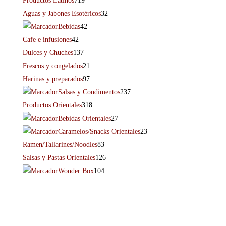
Productos Latinos
719
Aguas y Jabones Esotéricos
32
Bebidas
42
Cafe e infusiones
42
Dulces y Chuches
137
Frescos y congelados
21
Harinas y preparados
97
Salsas y Condimentos
237
Productos Orientales
318
Bebidas Orientales
27
Caramelos/Snacks Orientales
23
Ramen/Tallarines/Noodles
83
Salsas y Pastas Orientales
126
Wonder Box
104