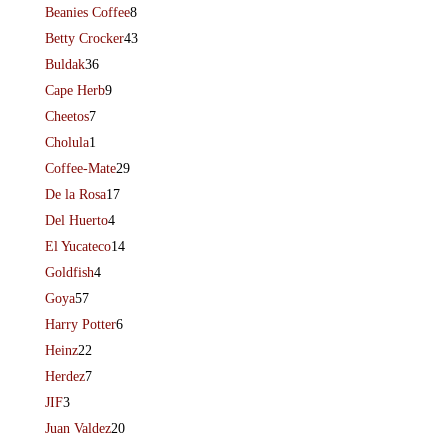
Beanies Coffee
8
Betty Crocker
43
Buldak
36
Cape Herb
9
Cheetos
7
Cholula
1
Coffee-Mate
29
De la Rosa
17
Del Huerto
4
El Yucateco
14
Goldfish
4
Goya
57
Harry Potter
6
Heinz
22
Herdez
7
JIF
3
Juan Valdez
20