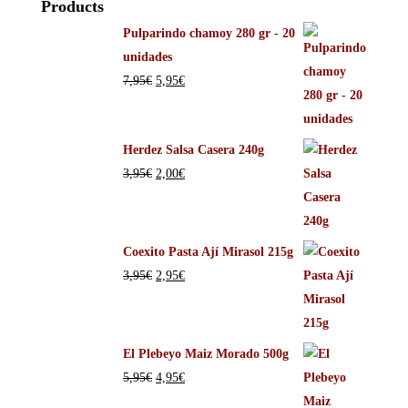
Products
Pulparindo chamoy 280 gr - 20
unidades
7,95
€
5,95
€
Herdez Salsa Casera 240g
3,95
€
2,00
€
Coexito Pasta Ají Mirasol 215g
3,95
€
2,95
€
El Plebeyo Maiz Morado 500g
5,95
€
4,95
€