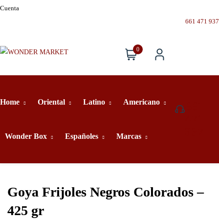
Cuenta
661 471 937
0
Home
Oriental
Latino
Americano
661
471
937
Wonder Box
Españoles
Marcas
Goya Frijoles Negros Colorados –
425 gr