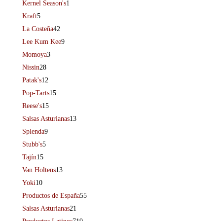
Kernel Season's
1
Kraft
5
La Costeña
42
Lee Kum Kee
9
Momoya
3
Nissin
28
Patak's
12
Pop-Tarts
15
Reese's
15
Salsas Asturianas
13
Splenda
9
Stubb's
5
Tajín
15
Van Holtens
13
Yoki
10
Productos de España
55
Salsas Asturianas
21